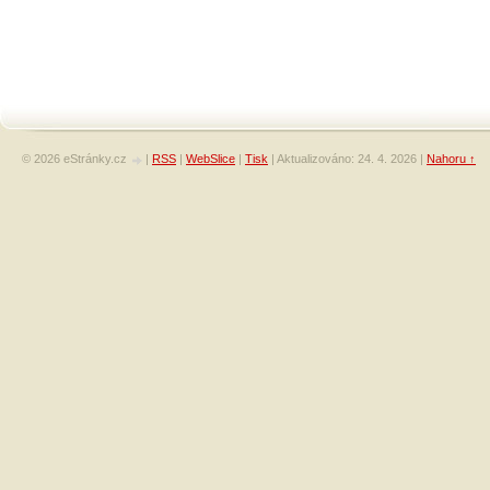
© 2026 eStránky.cz
|
RSS
|
WebSlice
|
Tisk
|
Aktualizováno: 24. 4. 2026
|
Nahoru ↑