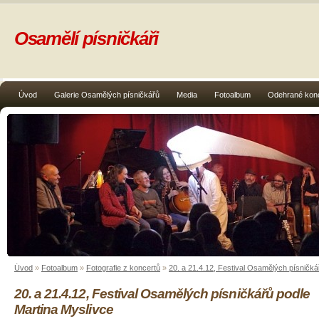
Osamělí písničkáři
Úvod
Galerie Osamělých písničkářů
Media
Fotoalbum
Odehrané kon
Úvod
»
Fotoalbum
»
Fotografie z koncertů
»
20. a 21.4.12, Festival Osamělých písničká
20. a 21.4.12, Festival Osamělých písničkářů podle
Martina Myslivce