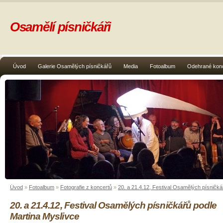
Osamělí písničkáři
Úvod
Galerie Osamělých písničkářů
Media
Fotoalbum
Odehrané kon
Úvod
»
Fotoalbum
»
Fotografie z koncertů
»
20. a 21.4.12, Festival Osamělých písničká
20. a 21.4.12, Festival Osamělých písničkářů podle
Martina Myslivce