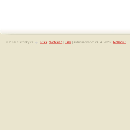
© 2026 eStránky.cz
|
RSS
|
WebSlice
|
Tisk
|
Aktualizováno: 24. 4. 2026
|
Nahoru ↑