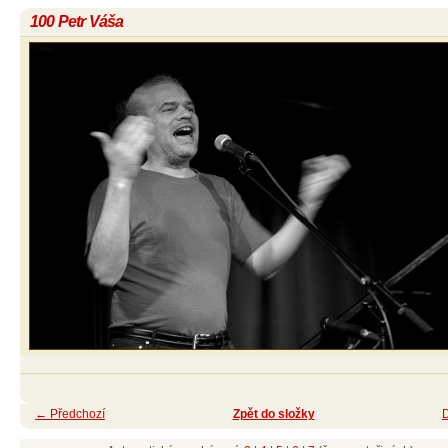
100 Petr Váša
← Předchozí
Zpět do složky