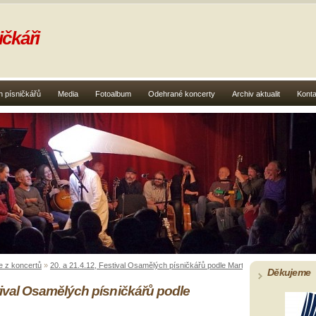
čkáři
 písničkářů
Media
Fotoalbum
Odehrané koncerty
Archiv aktualit
Konta
e z koncertů
»
20. a 21.4.12, Festival Osamělých písničkářů podle Martina Myslivce
»
123 Xi
Děkujeme
stival Osamělých písničkářů podle