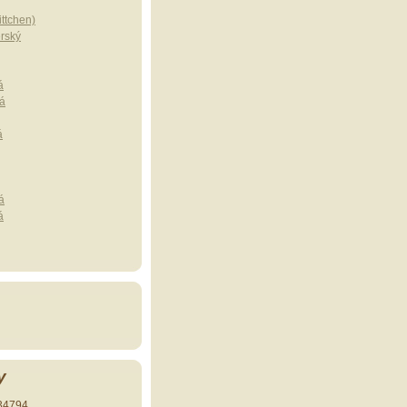
ttchen)
erský
á
á
á
á
á
y
34794