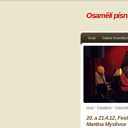
Osamělí písni
Úvod
Galerie Osamělých
Úvod
»
Fotoalbum
»
Fotografi
20. a 21.4.12, Fe
Martina Myslivce