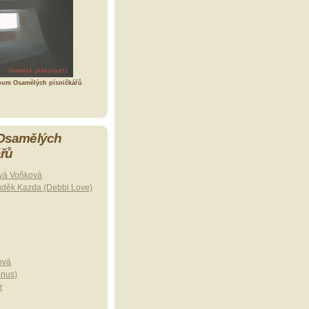
bum Osamělých písničkářů
 Osamělých
ářů
vá Voňková
uděk Kazda (Debbi Love)
ová
onus)
r