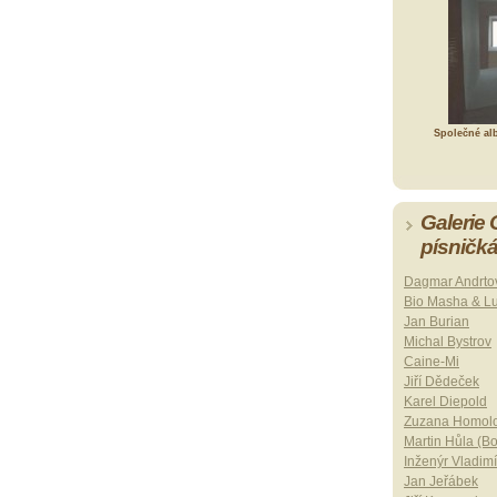
Společné al
Galerie
písničk
Dagmar Andrto
Bio Masha & L
Jan Burian
Michal Bystrov
Caine-Mi
Jiří Dědeček
Karel Diepold
Zuzana Homol
Martin Hůla (B
Inženýr Vladimí
Jan Jeřábek