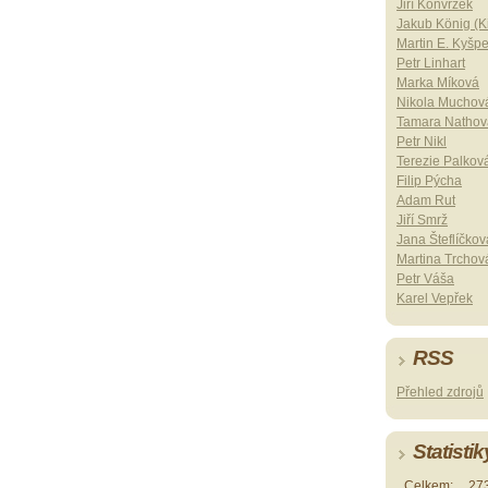
Jiří Konvrzek
Jakub König (Ki
Martin E. Kyšp
Petr Linhart
Marka Míková
Nikola Muchov
Tamara Nathov
Petr Nikl
Terezie Palkov
Filip Pýcha
Adam Rut
Jiří Smrž
Jana Šteflíčkov
Martina Trchov
Petr Váša
Karel Vepřek
RSS
Přehled zdrojů
Statistik
Celkem:
27