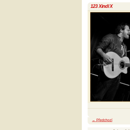
123 Xindl X
← Předchozí