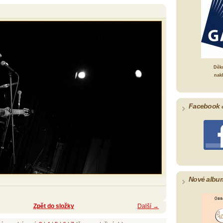
Děk
nak
Facebook 
Nové albu
Zpět do složky
Další →