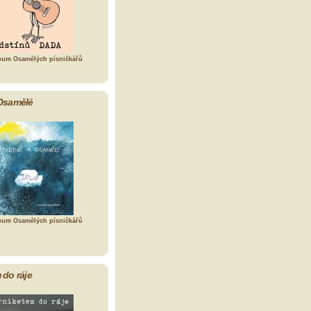
bum Osamělých písničkářů
Osamělé
bum Osamělých písničkářů
 do ráje