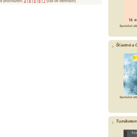
ké procházení:
3
|
4
|
5
|
6
|
7
(čas ve vteřinách)
Společné al
Šťastné a 
Společné al
Turniketem