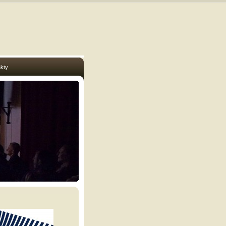
kty
ndl X