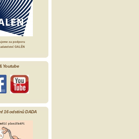
ujeme za podporu
ladatelství GALÉN
& Youtube
m! 16 odstínů DADA