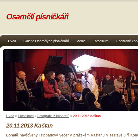
Osamělí písničkáři
Úvod
Galerie Osamělých písničkářů
Media
Fotoalbum
Odehrané kon
Úvod
»
Fotoalbum
»
Fotografie z koncertů
»
20.11.2013 Kaštan
20.11.2013 Kaštan
Bohatě navštívený listopadový večer v pražském Kaštanu v sestavě Jiří Konv