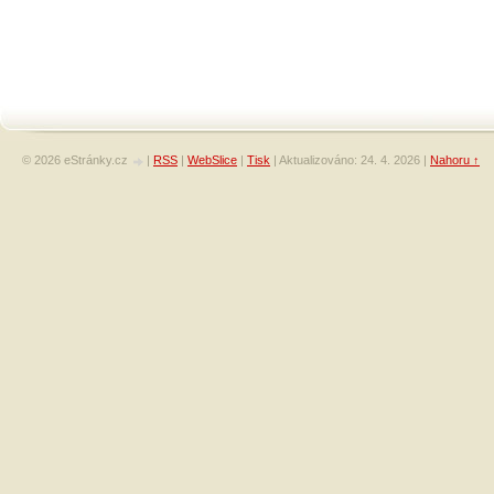
© 2026 eStránky.cz
|
RSS
|
WebSlice
|
Tisk
|
Aktualizováno: 24. 4. 2026
|
Nahoru ↑