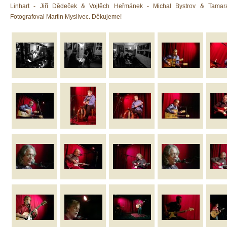
Linhart - Jiří Dědeček & Vojtěch Heřmánek - Michal Bystrov & Tamar
Fotografoval Martin Myslivec. Děkujeme!