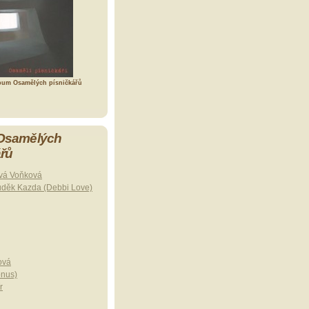
bum Osamělých písničkářů
 Osamělých
ářů
vá Voňková
uděk Kazda (Debbi Love)
ová
onus)
r