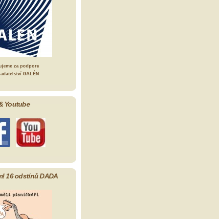
ujeme za podporu
ladatelství GALÉN
& Youtube
m! 16 odstínů DADA