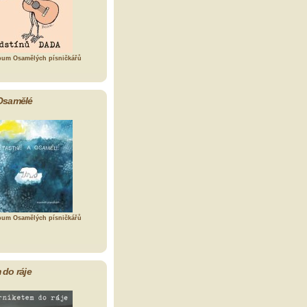
bum Osamělých písničkářů
Osamělé
bum Osamělých písničkářů
 do ráje