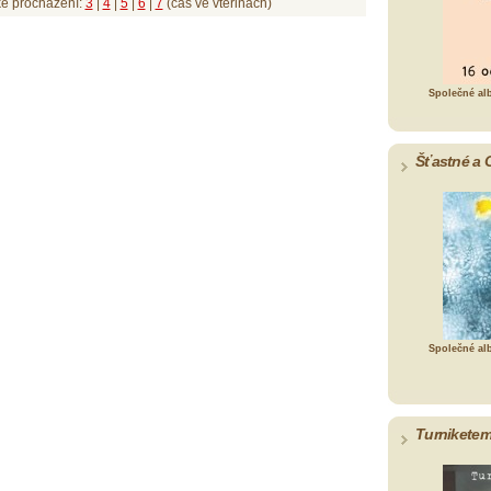
ké procházení:
3
|
4
|
5
|
6
|
7
(čas ve vteřinách)
Společné al
Šťastné a 
Společné al
Turniketem