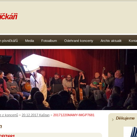
čkáři
 písničkářů
Media
Fotoalbum
Odehrané koncerty
Archiv aktualit
Konta
e z koncertů
»
20.12.2017 Kaštan
»
20171220MAMY-IMGP7681
Děkujeme
n
GP7681