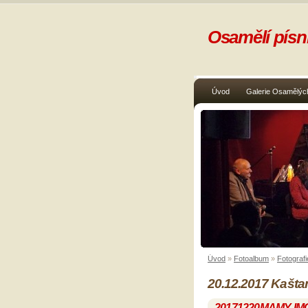
Osamělí písni
Úvod
Galerie Osamělých
Úvod
»
Fotoalbum
»
Fotografi
20.12.2017 Kašta
20171220MAMY-IM