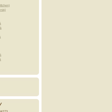
ttchen)
erský
á
á
á
á
á
y
34273