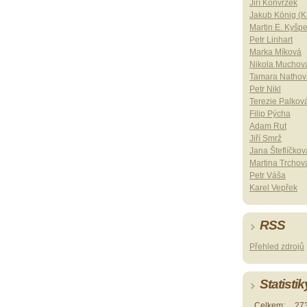
Jiří Konvrzek
Jakub König (Ki
Martin E. Kyšp
Petr Linhart
Marka Míková
Nikola Muchov
Tamara Nathov
Petr Nikl
Terezie Palkov
Filip Pýcha
Adam Rut
Jiří Smrž
Jana Šteflíčkov
Martina Trchov
Petr Váša
Karel Vepřek
RSS
Přehled zdrojů
Statistik
Celkem:
27