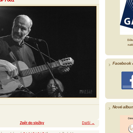
Děk
nak
Facebook 
Nové albu
Zpět do složky
Další →