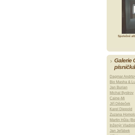
Společné al
Galerie
písničk
Dagmar Andrto
Bio Masha & L
Jan Burian
Michal Bystrov
Caine-Mi
Jiří Dědeček
Karel Diepold
Zuzana Homol
Martin Hůla (B
Inženýr Vladimí
Jan Jeřábek