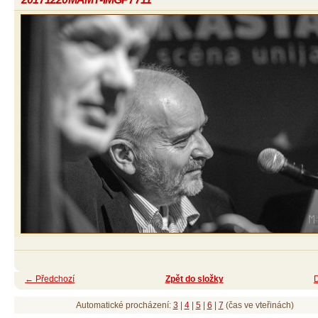
← Předchozí
Zpět do složky
Automatické procházení:
3
|
4
|
5
|
6
|
7
(čas ve vteřinách)