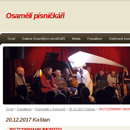
Osamělí písničkáři
Úvod
Galerie Osamělých písničkářů
Media
Fotoalbum
Odehrané kon
Úvod
»
Fotoalbum
»
Fotografie z koncertů
»
20.12.2017 Kaštan
»
20171220MAMY-IMG
20.12.2017 Kaštan
20171220MAMY-IMGP7711