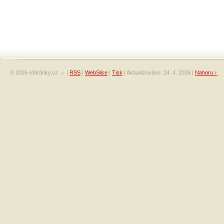
© 2026 eStránky.cz
|
RSS
|
WebSlice
|
Tisk
|
Aktualizováno: 24. 4. 2026
|
Nahoru ↑