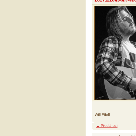
Will Eifell
← Předchozí