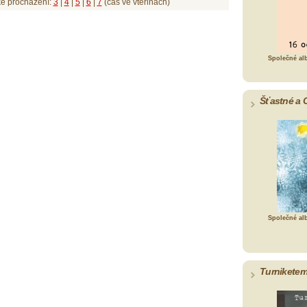
ké procházení:
3
|
4
|
5
|
6
|
7
(čas ve vteřinách)
Společné al
Šťastné a 
Společné al
Turniketem