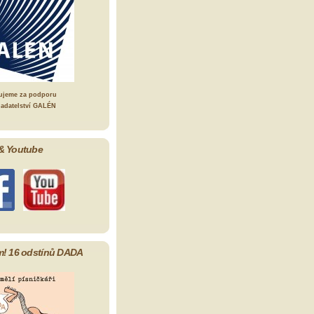
ujeme za podporu
ladatelství GALÉN
& Youtube
m! 16 odstínů DADA