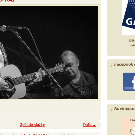
Děk
nak
Facebook 
Nové albu
Zpět do složky
Další →