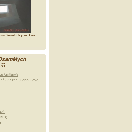
bum Osamělých písničkářů
 Osamělých
ářů
vá Voňková
uděk Kazda (Debbi Love)
ová
onus)
r