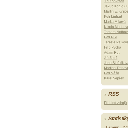
Jiří Konvrzek
Jakub König (Ki
Martin E. Kyšp
Petr Linhart
Marka Míková
Nikola Muchov
Tamara Nathov
Petr Nikl
Terezie Palkov
Filip Pýcha
Adam Rut
Jiří Smrž
Jana Šteflíčkov
Martina Trchov
Petr Váša
Karel Vepřek
RSS
Přehled zdrojů
Statistik
Celkem:
27