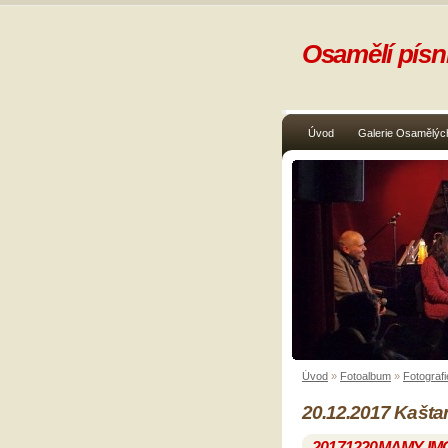
Osamělí písni
Úvod
Galerie Osamělých
Úvod
»
Fotoalbum
»
Fotografi
20.12.2017 Kašta
20171220MAMY-IM