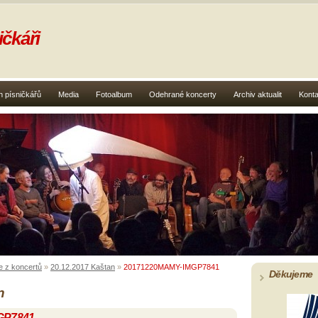
čkáři
 písničkářů
Media
Fotoalbum
Odehrané koncerty
Archiv aktualit
Konta
e z koncertů
»
20.12.2017 Kaštan
»
20171220MAMY-IMGP7841
Děkujeme
n
GP7841