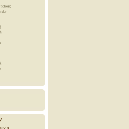
ttchen)
erský
á
á
á
á
á
y
34510