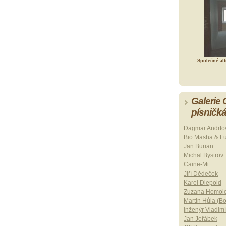
Společné al
Galerie
písničk
Dagmar Andrto
Bio Masha & L
Jan Burian
Michal Bystrov
Caine-Mi
Jiří Dědeček
Karel Diepold
Zuzana Homol
Martin Hůla (B
Inženýr Vladimí
Jan Jeřábek