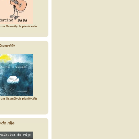
bum Osamělých písničkářů
Osamělé
bum Osamělých písničkářů
 do ráje