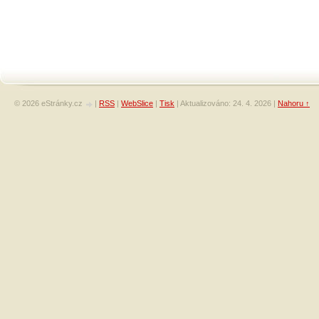
© 2026 eStránky.cz
|
RSS
|
WebSlice
|
Tisk
|
Aktualizováno: 24. 4. 2026
|
Nahoru ↑