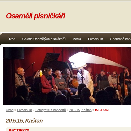
Osamělí písničkáři
Úvod
Galerie Osamělých písničkářů
Media
Fotoalbum
Odehrané kon
Úvod
»
Fotoalbum
»
Fotografie z koncertů
»
20.5.15, Kaštan
»
IMGP5870
20.5.15, Kaštan
IMGP5870