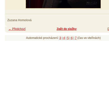
Zuzana Homolová
← Předchozí
Zpět do složky
Automatické procházení:
3
|
4
|
5
|
6
|
7
(čas ve vteřinách)