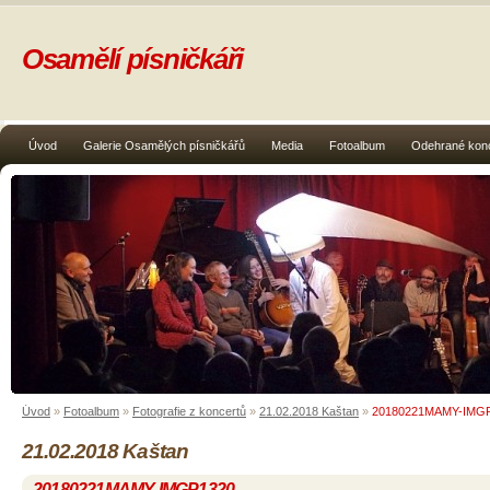
Osamělí písničkáři
Úvod
Galerie Osamělých písničkářů
Media
Fotoalbum
Odehrané kon
Úvod
»
Fotoalbum
»
Fotografie z koncertů
»
21.02.2018 Kaštan
»
20180221MAMY-IMG
21.02.2018 Kaštan
20180221MAMY-IMGP1320