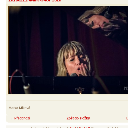
Marka Míková
← Předchozí
Zpět do složky