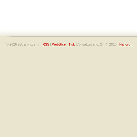
© 2026 eStránky.cz
|
RSS
|
WebSlice
|
Tisk
|
Aktualizováno: 24. 4. 2026
|
Nahoru ↑