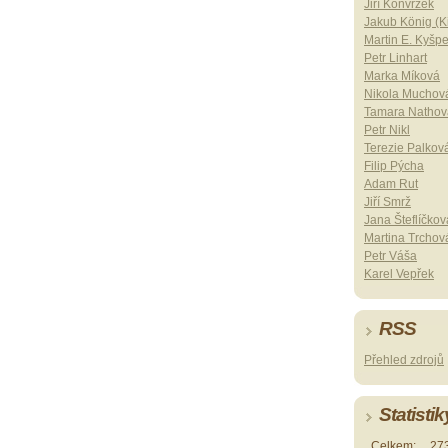
Jiří Konvrzek
Jakub König (Ki
Martin E. Kyšp
Petr Linhart
Marka Míková
Nikola Muchov
Tamara Nathov
Petr Nikl
Terezie Palkov
Filip Pýcha
Adam Rut
Jiří Smrž
Jana Šteflíčkov
Martina Trchov
Petr Váša
Karel Vepřek
RSS
Přehled zdrojů
Statistik
Celkem:
27