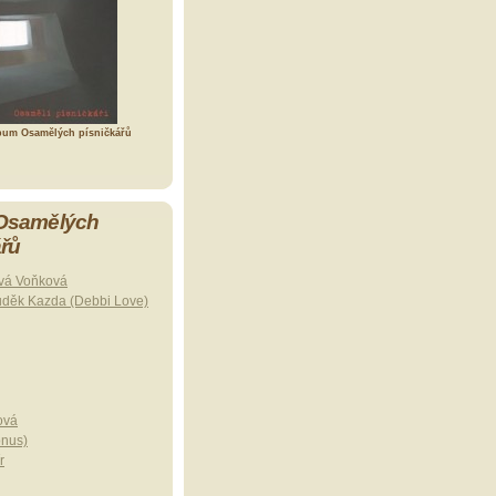
bum Osamělých písničkářů
 Osamělých
ářů
vá Voňková
uděk Kazda (Debbi Love)
ová
onus)
r