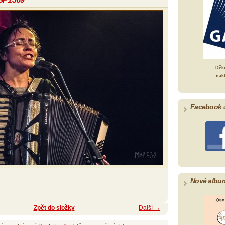
Děk
nak
Facebook 
Nové albu
Zpět do složky
Další →