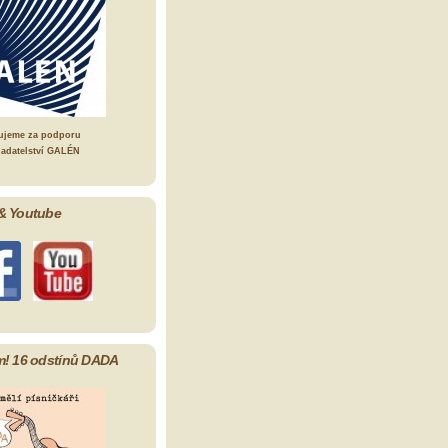
ujeme za podporu
ladatelství GALÉN
& Youtube
m! 16 odstínů DADA