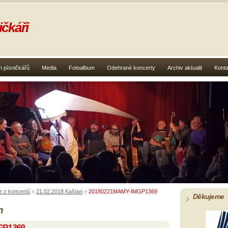
čkáři
 písničkářů
Media
Fotoalbum
Odehrané koncerty
Archiv aktualit
Konta
e z koncertů
»
21.02.2018 Kaštan
»
20180221MAMY-IMGP1369
Děkujeme
n
GP1369