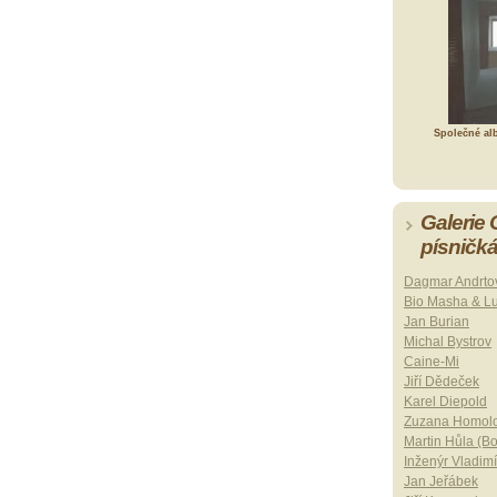
Společné al
Galerie
písničk
Dagmar Andrto
Bio Masha & L
Jan Burian
Michal Bystrov
Caine-Mi
Jiří Dědeček
Karel Diepold
Zuzana Homol
Martin Hůla (B
Inženýr Vladimí
Jan Jeřábek