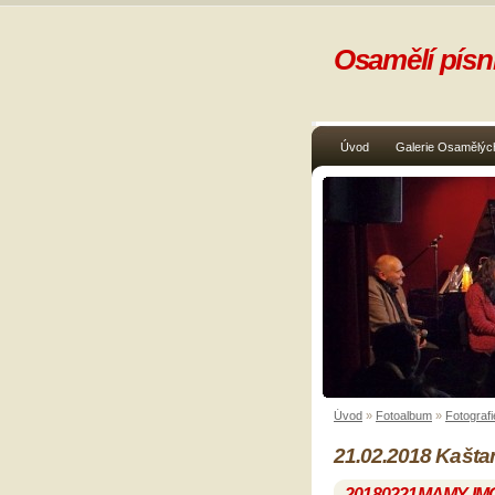
Osamělí písni
Úvod
Galerie Osamělých
Úvod
»
Fotoalbum
»
Fotografi
21.02.2018 Kašta
20180221MAMY-IM