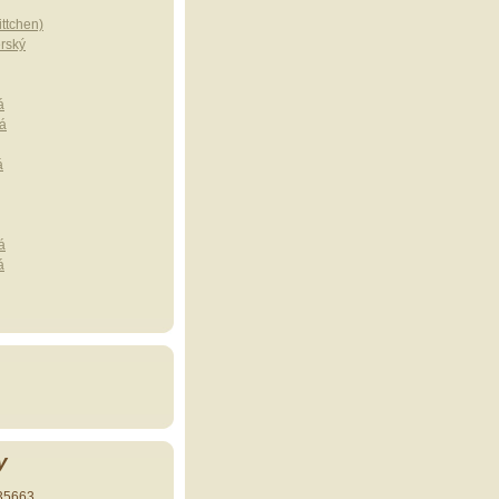
ttchen)
erský
á
á
á
á
á
y
35663