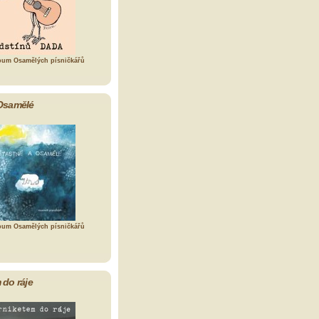
bum Osamělých písničkářů
Osamělé
bum Osamělých písničkářů
 do ráje