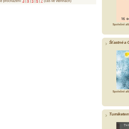
ké procházení:
3
|
4
|
5
|
6
|
7
(čas ve vteřinách)
Společné al
Šťastné a 
Společné al
Turniketem