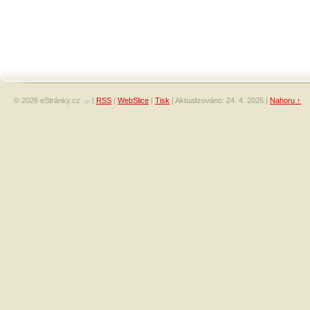
© 2026 eStránky.cz
|
RSS
|
WebSlice
|
Tisk
|
Aktualizováno: 24. 4. 2026
|
Nahoru ↑