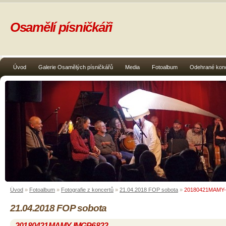
Osamělí písničkáři
Úvod
Galerie Osamělých písničkářů
Media
Fotoalbum
Odehrané kon
Úvod
»
Fotoalbum
»
Fotografie z koncertů
»
21.04.2018 FOP sobota
»
20180421MAMY
21.04.2018 FOP sobota
20180421MAMY-IMGP6822