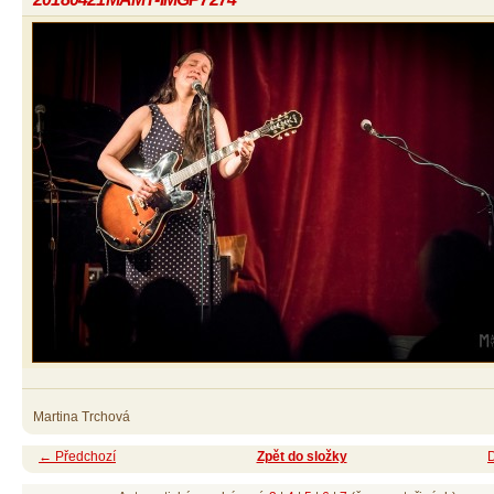
Martina Trchová
← Předchozí
Zpět do složky