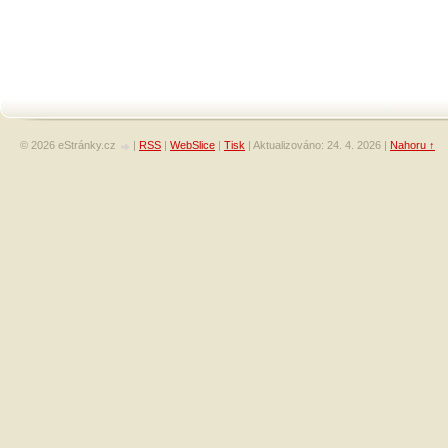
© 2026 eStránky.cz
|
RSS
|
WebSlice
|
Tisk
|
Aktualizováno: 24. 4. 2026
|
Nahoru ↑