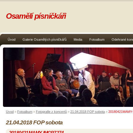
Osamělí písničkáři
Úvod
Galerie Osamělých písničkářů
Media
Fotoalbum
Odehrané kon
Úvod
»
Fotoalbum
»
Fotografie z koncertů
»
21.04.2018 FOP sobota
»
20180421MAMY
21.04.2018 FOP sobota
20180421MAMY-IMGP7274