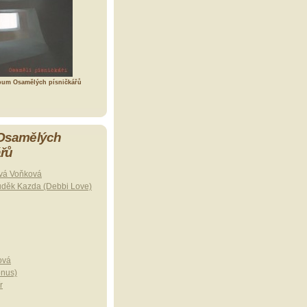
bum Osamělých písničkářů
 Osamělých
ářů
vá Voňková
uděk Kazda (Debbi Love)
ová
onus)
r