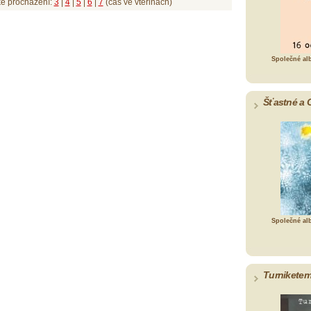
ké procházení:
3
|
4
|
5
|
6
|
7
(čas ve vteřinách)
Společné al
Šťastné a 
Společné al
Turniketem