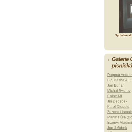
Společné al
Galerie
písničk
Dagmar Andrto
Bio Masha & L
Jan Burian
Michal Bystrov
Caine-Mi
Jiří Dědeček
Karel Diepold
Zuzana Homol
Martin Hůla (B
Inženýr Vladimí
Jan Jeřábek