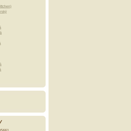
ttchen)
erský
á
á
á
á
á
y
35661