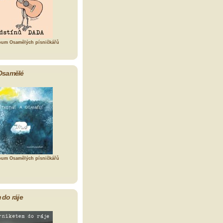
bum Osamělých písničkářů
Osamělé
bum Osamělých písničkářů
 do ráje