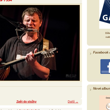
Děk
nak
Facebook 
Nové albu
Zpět do složky
Další →