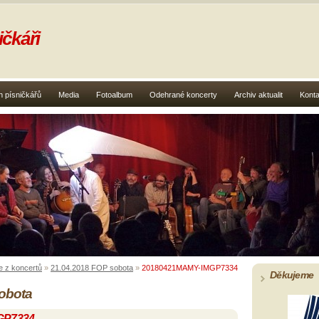
čkáři
 písničkářů
Media
Fotoalbum
Odehrané koncerty
Archiv aktualit
Konta
e z koncertů
»
21.04.2018 FOP sobota
»
20180421MAMY-IMGP7334
Děkujeme
obota
GP7334