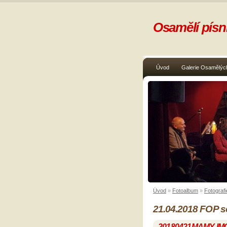
Osamělí písni
Úvod
Galerie Osamělých
Úvod
»
Fotoalbum
»
Fotografi
21.04.2018 FOP s
20180421MAMY-IM