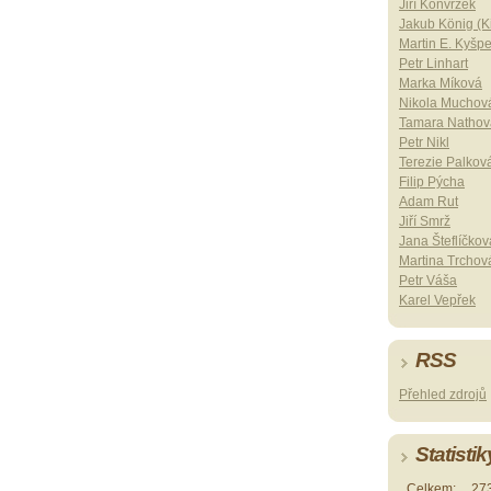
Jiří Konvrzek
Jakub König (Ki
Martin E. Kyšp
Petr Linhart
Marka Míková
Nikola Muchov
Tamara Nathov
Petr Nikl
Terezie Palkov
Filip Pýcha
Adam Rut
Jiří Smrž
Jana Šteflíčkov
Martina Trchov
Petr Váša
Karel Vepřek
RSS
Přehled zdrojů
Statistik
Celkem:
27