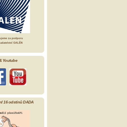
ujeme za podporu
ladatelství GALÉN
& Youtube
m! 16 odstínů DADA