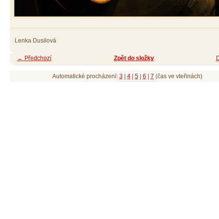
Lenka Dusilová
← Předchozí
Zpět do složky
Automatické procházení:
3
|
4
|
5
|
6
|
7
(čas ve vteřinách)