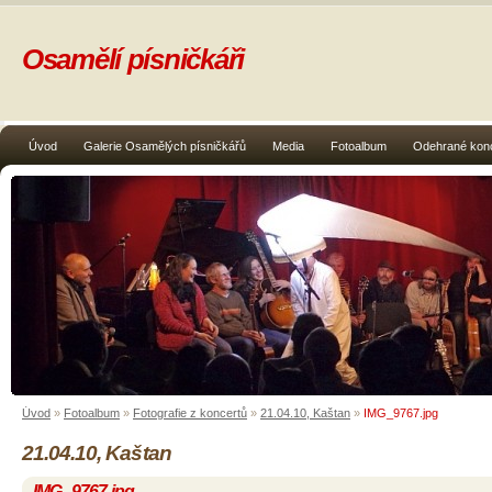
Osamělí písničkáři
Úvod
Galerie Osamělých písničkářů
Media
Fotoalbum
Odehrané kon
Úvod
»
Fotoalbum
»
Fotografie z koncertů
»
21.04.10, Kaštan
»
IMG_9767.jpg
21.04.10, Kaštan
IMG_9767.jpg