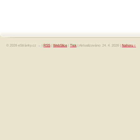
© 2026 eStránky.cz
|
RSS
|
WebSlice
|
Tisk
|
Aktualizováno: 24. 4. 2026
|
Nahoru ↑