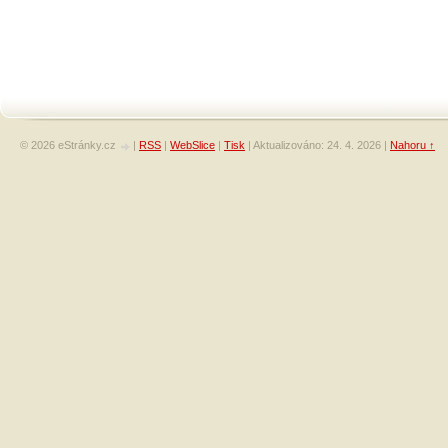
© 2026 eStránky.cz
|
RSS
|
WebSlice
|
Tisk
|
Aktualizováno: 24. 4. 2026
|
Nahoru ↑