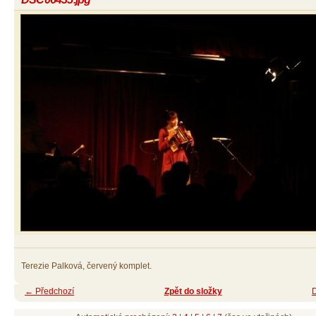
Terezie Palková, červený komplet.
← Předchozí
Zpět do složky