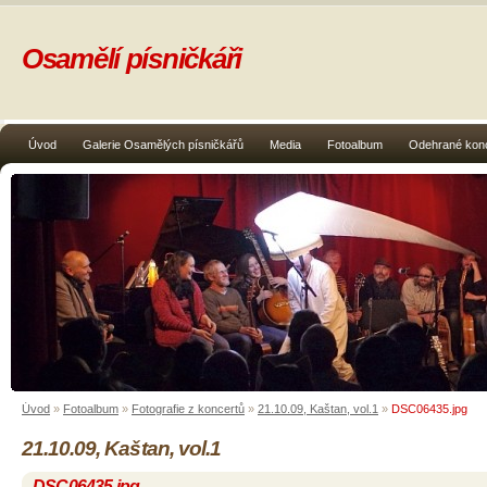
Osamělí písničkáři
Úvod
Galerie Osamělých písničkářů
Media
Fotoalbum
Odehrané kon
Úvod
»
Fotoalbum
»
Fotografie z koncertů
»
21.10.09, Kaštan, vol.1
»
DSC06435.jpg
21.10.09, Kaštan, vol.1
DSC06435.jpg