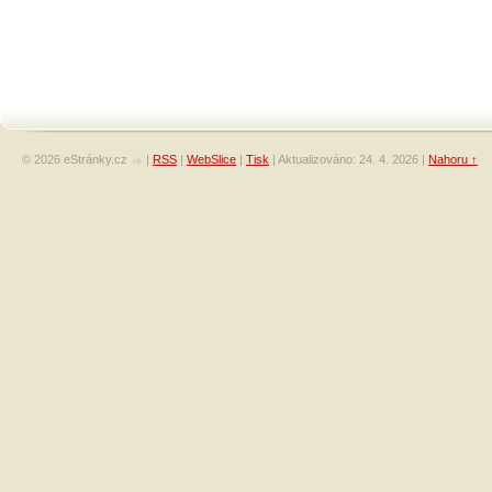
© 2026 eStránky.cz
|
RSS
|
WebSlice
|
Tisk
|
Aktualizováno: 24. 4. 2026
|
Nahoru ↑