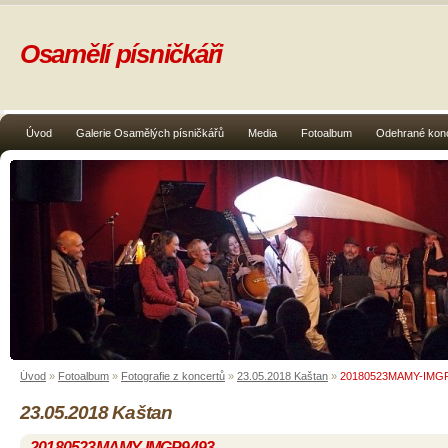
Osamělí písničkáři
Úvod
Galerie Osamělých písničkářů
Media
Fotoalbum
Odehrané kon
Úvod
»
Fotoalbum
»
Fotografie z koncertů
»
23.05.2018 Kaštan
»
20180523MAMY-IMG
23.05.2018 Kaštan
20180523MAMY-IMGP9493