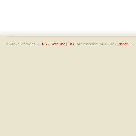
© 2026 eStránky.cz
|
RSS
|
WebSlice
|
Tisk
|
Aktualizováno: 24. 4. 2026
|
Nahoru ↑