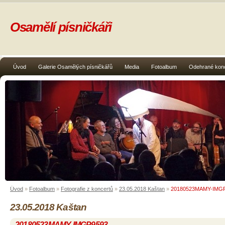
Osamělí písničkáři
Úvod
Galerie Osamělých písničkářů
Media
Fotoalbum
Odehrané kon
Úvod
»
Fotoalbum
»
Fotografie z koncertů
»
23.05.2018 Kaštan
»
20180523MAMY-IMG
23.05.2018 Kaštan
20180523MAMY-IMGP9593