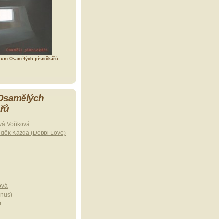
bum Osamělých písničkářů
 Osamělých
ářů
vá Voňková
uděk Kazda (Debbi Love)
ová
onus)
r