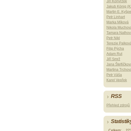
Jiří Konvrzek
Jakub König (Ki
Martin E. Kyšp
Petr Linhart
Marka Míková
Nikola Muchov
Tamara Nathov
Petr Nikl
Terezie Palkov
Filip Pýcha
Adam Rut
Jiří Smrž
Jana Šteflíčkov
Martina Trchov
Petr Váša
Karel Vepřek
RSS
Přehled zdrojů
Statistik
Celkem:
27