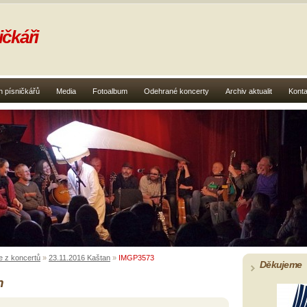
čkáři
 písničkářů
Media
Fotoalbum
Odehrané koncerty
Archiv aktualit
Konta
e z koncertů
»
23.11.2016 Kaštan
»
IMGP3573
Děkujeme
n