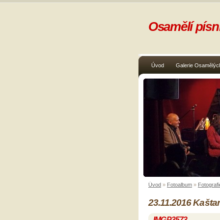
Osamělí písni
Úvod
Galerie Osamělých
Úvod
»
Fotoalbum
»
Fotografi
23.11.2016 Kašta
IMGP3573