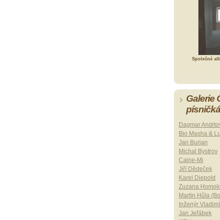
Společné al
Galerie
písničk
Dagmar Andrto
Bio Masha & L
Jan Burian
Michal Bystrov
Caine-Mi
Jiří Dědeček
Karel Diepold
Zuzana Homol
Martin Hůla (B
Inženýr Vladimí
Jan Jeřábek