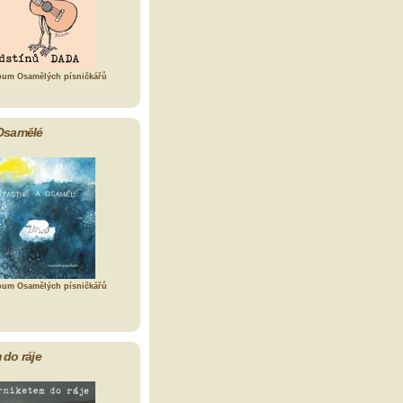
bum Osamělých písničkářů
Osamělé
bum Osamělých písničkářů
 do ráje