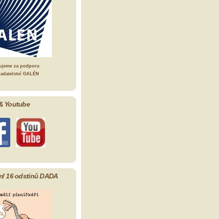
ujeme za podporu
ladatelství GALÉN
& Youtube
m! 16 odstínů DADA