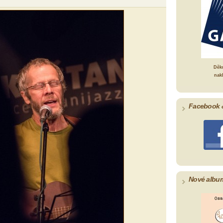
Děk
nak
Facebook 
Nové albu