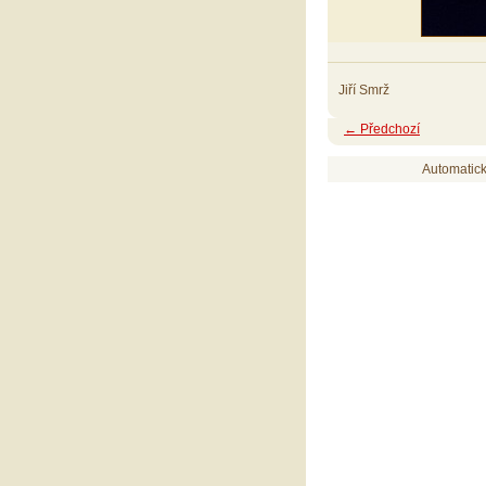
Jiří Smrž
← Předchozí
Automatic