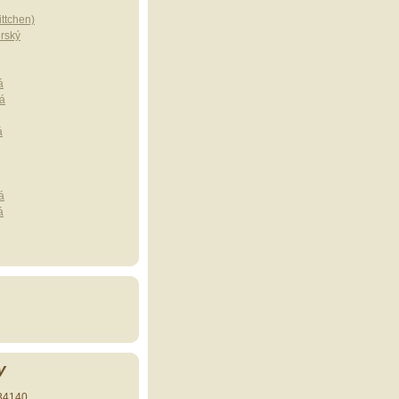
ttchen)
erský
á
á
á
á
á
y
34140