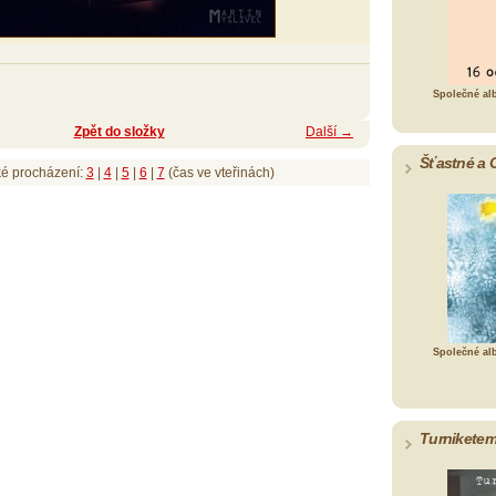
Společné al
Zpět do složky
Další →
Šťastné a 
ké procházení:
3
|
4
|
5
|
6
|
7
(čas ve vteřinách)
Společné al
Turniketem