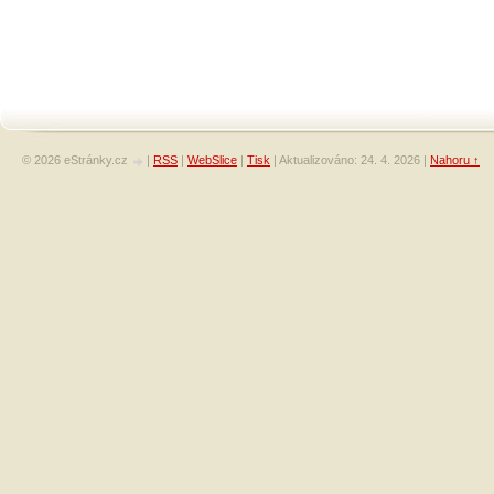
© 2026 eStránky.cz
|
RSS
|
WebSlice
|
Tisk
|
Aktualizováno: 24. 4. 2026
|
Nahoru ↑