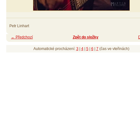
Petr Linhart
← Předchozí
Zpět do složky
Automatické procházení:
3
|
4
|
5
|
6
|
7
(čas ve vteřinách)