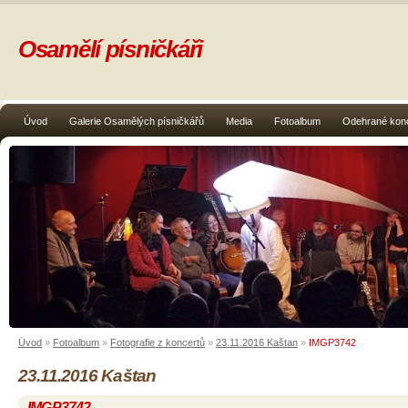
Osamělí písničkáři
Úvod
Galerie Osamělých písničkářů
Media
Fotoalbum
Odehrané kon
Úvod
»
Fotoalbum
»
Fotografie z koncertů
»
23.11.2016 Kaštan
»
IMGP3742
23.11.2016 Kaštan
IMGP3742