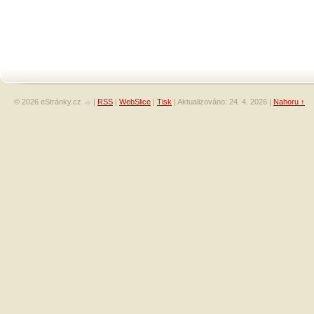
© 2026 eStránky.cz
|
RSS
|
WebSlice
|
Tisk
|
Aktualizováno: 24. 4. 2026
|
Nahoru ↑