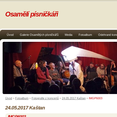
Osamělí písničkáři
Úvod
Galerie Osamělých písničkářů
Media
Fotoalbum
Odehrané kon
Úvod
»
Fotoalbum
»
Fotografie z koncertů
»
24.05.2017 Kaštan
»
IMGP6003
24.05.2017 Kaštan
IMGP6003