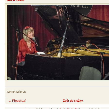
Marka Míková
← Předchozí
Zpět do složky