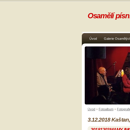
Osamělí písni
Úvod
Galerie Osamělých
Úvod
»
Fotoalbum
»
Fotografi
3.12.2018 Kaštan,
20181203MAMY-IM