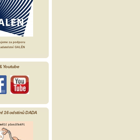
ujeme za podporu
ladatelství GALÉN
& Youtube
m! 16 odstínů DADA