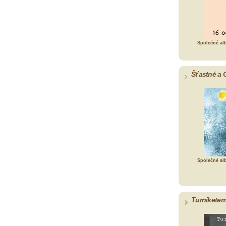
Společné al
Šťastné a 
Společné al
Turniketem