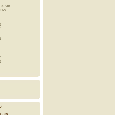
ttchen)
erský
á
á
á
á
á
y
35689