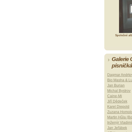
Společné al
Galerie
písničk
Dagmar Andrto
Bio Masha & L
Jan Burian
Michal Bystrov
Caine-Mi
Jiří Dědeček
Karel Diepold
Zuzana Homol
Martin Hůla (B
Inženýr Vladimí
Jan Jeřábek