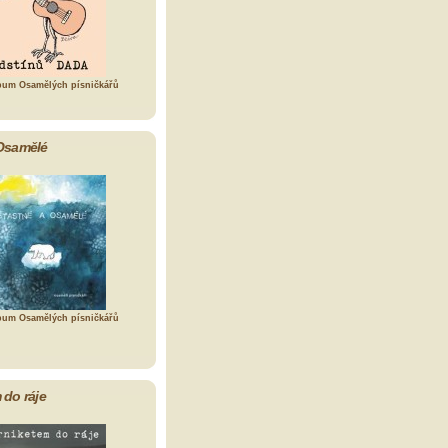
bum Osamělých písničkářů
Osamělé
bum Osamělých písničkářů
 do ráje