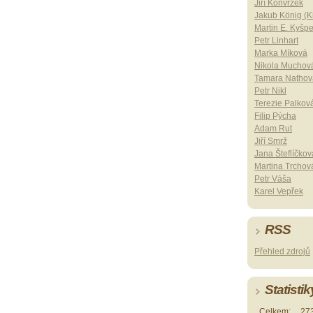
Jiří Konvrzek
Jakub König (Ki
Martin E. Kyšp
Petr Linhart
Marka Míková
Nikola Muchov
Tamara Nathov
Petr Nikl
Terezie Palkov
Filip Pýcha
Adam Rut
Jiří Smrž
Jana Šteflíčkov
Martina Trchov
Petr Váša
Karel Vepřek
RSS
Přehled zdrojů
Statistik
Celkem:
27