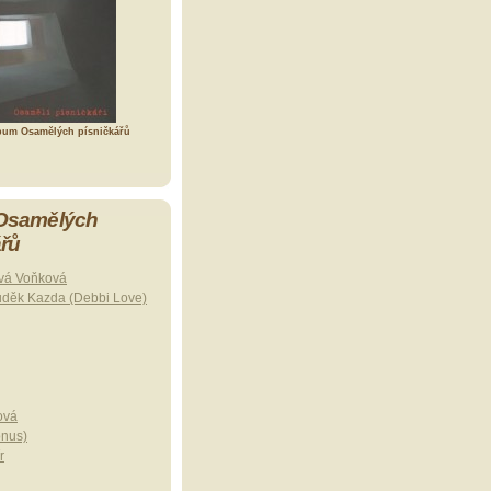
bum Osamělých písničkářů
 Osamělých
ářů
vá Voňková
uděk Kazda (Debbi Love)
ová
onus)
r