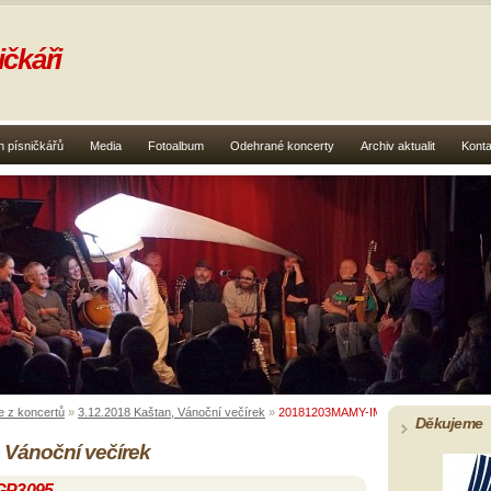
čkáři
 písničkářů
Media
Fotoalbum
Odehrané koncerty
Archiv aktualit
Konta
e z koncertů
»
3.12.2018 Kaštan, Vánoční večírek
»
20181203MAMY-IMGP3095
Děkujeme
 Vánoční večírek
GP3095