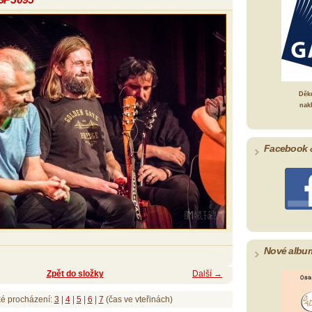
Děk
nak
Facebook 
Nové albu
Zpět do složky
Další →
ké procházení:
3
|
4
|
5
|
6
|
7
(čas ve vteřinách)