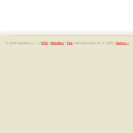
© 2026 eStránky.cz
|
RSS
|
WebSlice
|
Tisk
|
Aktualizováno: 24. 4. 2026
|
Nahoru ↑