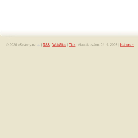
© 2026 eStránky.cz
|
RSS
|
WebSlice
|
Tisk
|
Aktualizováno: 24. 4. 2026
|
Nahoru ↑