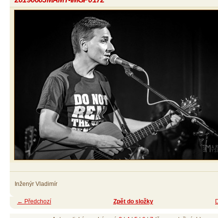
Inženýr Vladimír
← Předchozí
Zpět do složky