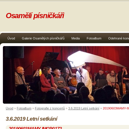
Osamělí písničkáři
Úvod
Galerie Osamělých písničkářů
Media
Fotoalbum
Odehrané kon
Úvod
»
Fotoalbum
»
Fotografie z koncertů
»
3.6.2019 Letní setkání
»
20190603MAMY-I
3.6.2019 Letní setkání
20190603MAMY-IMGP0172