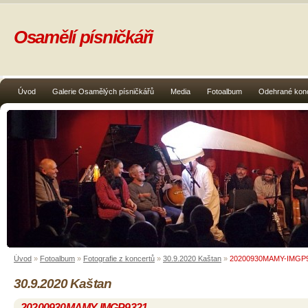
Osamělí písničkáři
Úvod
Galerie Osamělých písničkářů
Media
Fotoalbum
Odehrané kon
Úvod
»
Fotoalbum
»
Fotografie z koncertů
»
30.9.2020 Kaštan
»
20200930MAMY-IMGP
30.9.2020 Kaštan
20200930MAMY-IMGP9321