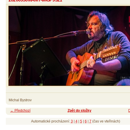
Michal Bystrov
← Předchozí
Zpět do složky
Automatické procházení:
3
|
4
|
5
|
6
|
7
(čas ve vteřinách)