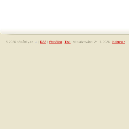
© 2026 eStránky.cz
|
RSS
|
WebSlice
|
Tisk
|
Aktualizováno: 24. 4. 2026
|
Nahoru ↑