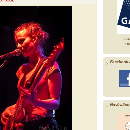
Děk
nak
Facebook 
Nové albu