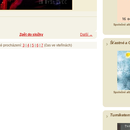
Společné al
Zpět do složky
Další →
Šťastné a 
ké procházení:
3
|
4
|
5
|
6
|
7
(čas ve vteřinách)
Společné al
Turniketem