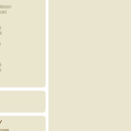
ttchen)
erský
á
á
á
á
á
y
33496