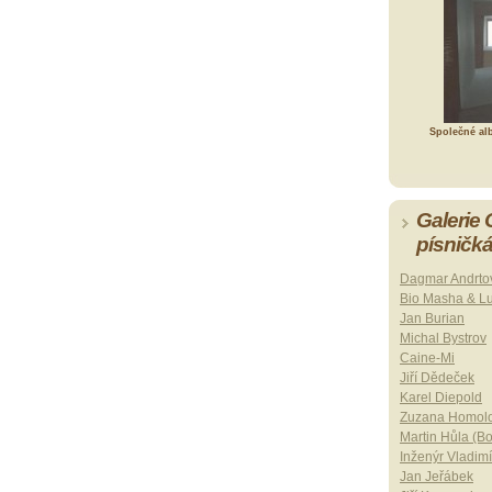
Společné al
Galerie
písničk
Dagmar Andrto
Bio Masha & L
Jan Burian
Michal Bystrov
Caine-Mi
Jiří Dědeček
Karel Diepold
Zuzana Homol
Martin Hůla (B
Inženýr Vladimí
Jan Jeřábek