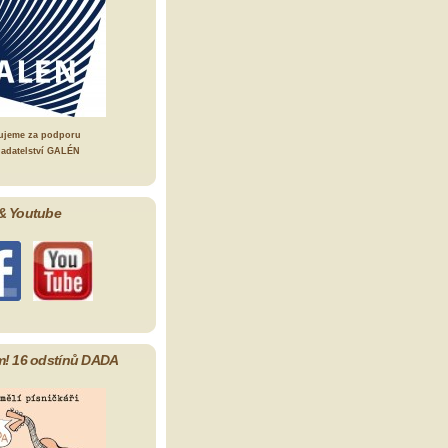
ujeme za podporu
ladatelství GALÉN
& Youtube
m! 16 odstínů DADA