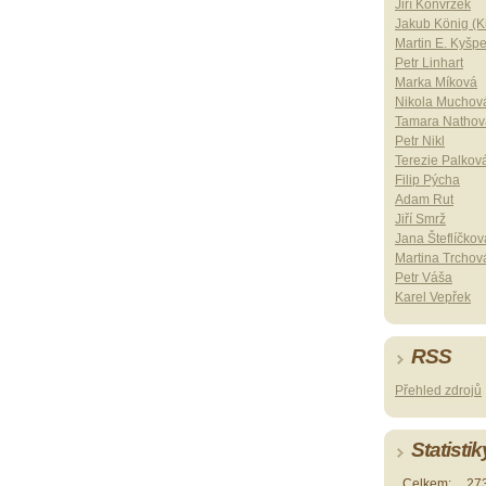
Jiří Konvrzek
Jakub König (Ki
Martin E. Kyšp
Petr Linhart
Marka Míková
Nikola Muchov
Tamara Nathov
Petr Nikl
Terezie Palkov
Filip Pýcha
Adam Rut
Jiří Smrž
Jana Šteflíčkov
Martina Trchov
Petr Váša
Karel Vepřek
RSS
Přehled zdrojů
Statistik
Celkem:
27