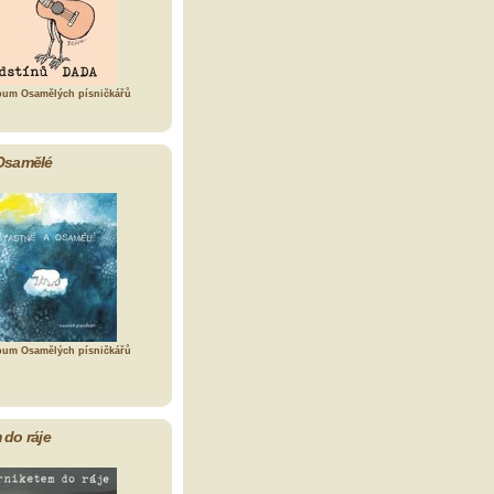
bum Osamělých písničkářů
Osamělé
bum Osamělých písničkářů
 do ráje