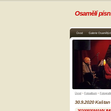
Osamělí písni
Úvod
Galerie Osamělých
Úvod
»
Fotoalbum
»
Fotografi
30.9.2020 Kaštan
20200930MAMY-IM