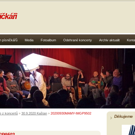
čkáři
 písničkářů
Media
Fotoalbum
Odehrané koncerty
Archiv aktualit
Konta
e z koncertů
»
30.9.2020 Kaštan
»
20200930MAMY-IMGP9502
Děkujeme
GP9502