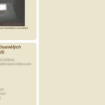
bum Osamělých písničkářů
 Osamělých
ářů
vá Voňková
uděk Kazda (Debbi Love)
ová
onus)
r