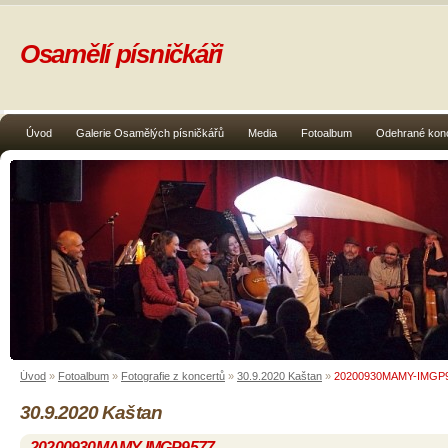
Osamělí písničkáři
Úvod
Galerie Osamělých písničkářů
Media
Fotoalbum
Odehrané kon
Úvod
»
Fotoalbum
»
Fotografie z koncertů
»
30.9.2020 Kaštan
»
20200930MAMY-IMGP
30.9.2020 Kaštan
20200930MAMY-IMGP9577