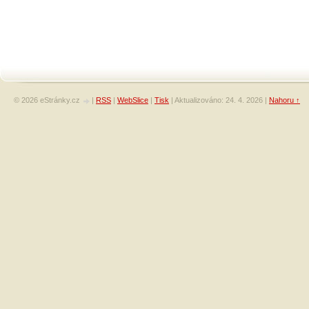
© 2026 eStránky.cz
|
RSS
|
WebSlice
|
Tisk
|
Aktualizováno: 24. 4. 2026
|
Nahoru ↑