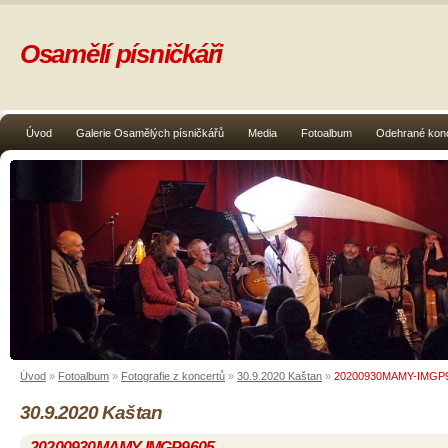
Osamělí písničkáři
Úvod
Galerie Osamělých písničkářů
Media
Fotoalbum
Odehrané kon
Úvod
»
Fotoalbum
»
Fotografie z koncertů
»
30.9.2020 Kaštan
»
20200930MAMY-IMGP
30.9.2020 Kaštan
20200930MAMY-IMGP9605