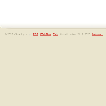
© 2026 eStránky.cz
|
RSS
|
WebSlice
|
Tisk
|
Aktualizováno: 24. 4. 2026
|
Nahoru ↑