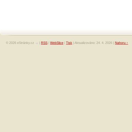
© 2026 eStránky.cz
|
RSS
|
WebSlice
|
Tisk
|
Aktualizováno: 24. 4. 2026
|
Nahoru ↑