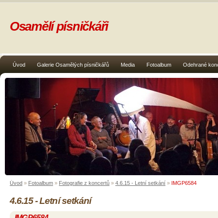
Osamělí písničkáři
Úvod
Galerie Osamělých písničkářů
Media
Fotoalbum
Odehrané kon
Úvod
»
Fotoalbum
»
Fotografie z koncertů
»
4.6.15 - Letní setkání
»
IMGP6584
4.6.15 - Letní setkání
IMGP6584