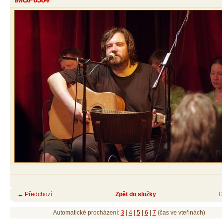
← Předchozí
Zpět do složky
Automatické procházení:
3
|
4
|
5
|
6
|
7
(čas ve vteřinách)