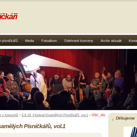
čkáři
 písničkářů
Media
Fotoalbum
Odehrané koncerty
Archiv aktualit
Konta
e z koncertů
»
5.6.10, Festival Osamělých Písničkářů, vol.1
»
DSC_0026.jpg
Děkujeme
Osamělých Písničkářů, vol.1