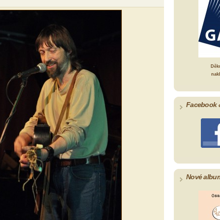
Děk
nak
Facebook 
Nové albu