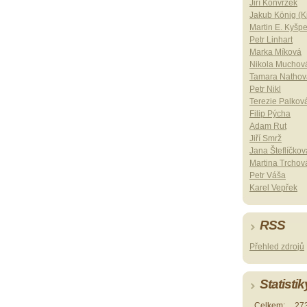
Jiří Konvrzek
Jakub König (Ki
Martin E. Kyšp
Petr Linhart
Marka Míková
Nikola Muchov
Tamara Nathov
Petr Nikl
Terezie Palkov
Filip Pýcha
Adam Rut
Jiří Smrž
Jana Šteflíčkov
Martina Trchov
Petr Váša
Karel Vepřek
RSS
Přehled zdrojů
Statistik
Celkem:
27