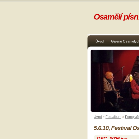
Osamělí písni
Úvod
Galerie Osamělých
Úvod
»
Fotoalbum
»
Fotografi
5.6.10, Festival 
DSC_0026.jpg