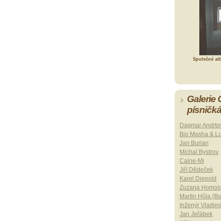
Společné al
Galerie
písničk
Dagmar Andrto
Bio Masha & L
Jan Burian
Michal Bystrov
Caine-Mi
Jiří Dědeček
Karel Diepold
Zuzana Homol
Martin Hůla (B
Inženýr Vladimí
Jan Jeřábek