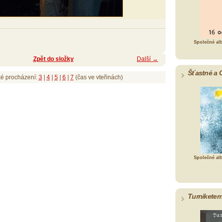
Společné al
Zpět do složky
Další →
Šťastné a 
ké procházení:
3
|
4
|
5
|
6
|
7
(čas ve vteřinách)
Společné al
Turniketem