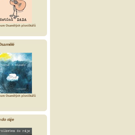
bum Osamělých písničkářů
Osamělé
bum Osamělých písničkářů
 do ráje