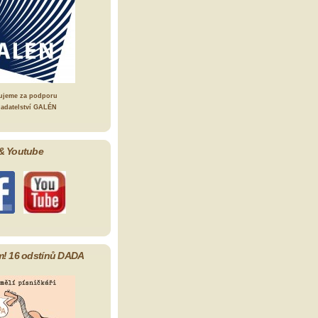
ujeme za podporu
ladatelství GALÉN
& Youtube
m! 16 odstínů DADA