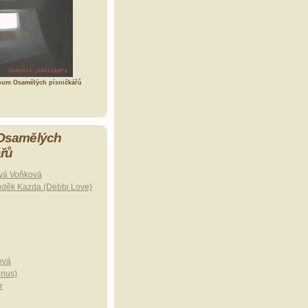
bum Osamělých písničkářů
 Osamělých
ářů
vá Voňková
uděk Kazda (Debbi Love)
ová
onus)
r