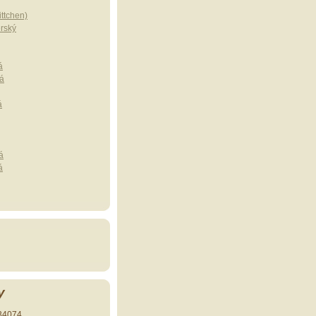
ttchen)
erský
á
á
á
á
á
y
34074