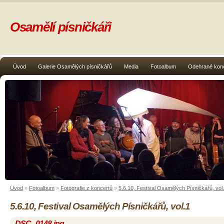
Osamělí písničkáři
Úvod
Galerie Osamělých písničkářů
Media
Fotoalbum
Odehrané kon
Úvod
»
Fotoalbum
»
Fotografie z koncertů
»
5.6.10, Festival Osamělých Písničkářů, vol
5.6.10, Festival Osamělých Písničkářů, vol.1
DSC_0148.jpg