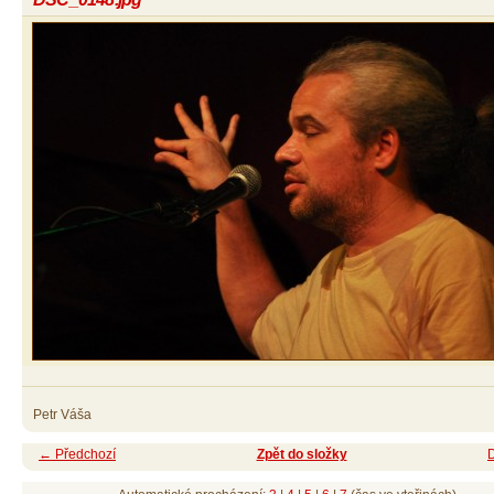
Petr Váša
← Předchozí
Zpět do složky