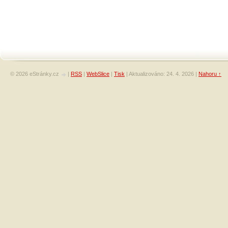
© 2026 eStránky.cz
|
RSS
|
WebSlice
|
Tisk
|
Aktualizováno: 24. 4. 2026
|
Nahoru ↑