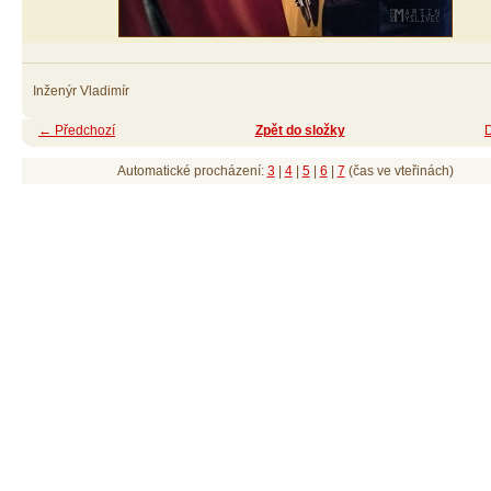
Inženýr Vladimír
← Předchozí
Zpět do složky
Automatické procházení:
3
|
4
|
5
|
6
|
7
(čas ve vteřinách)