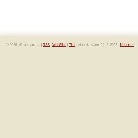
© 2026 eStránky.cz
|
RSS
|
WebSlice
|
Tisk
|
Aktualizováno: 24. 4. 2026
|
Nahoru ↑