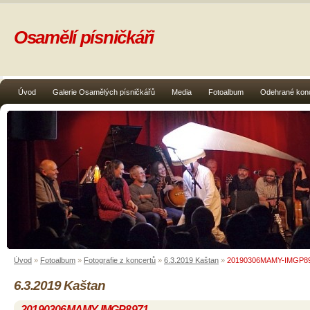
Osamělí písničkáři
Úvod
Galerie Osamělých písničkářů
Media
Fotoalbum
Odehrané kon
Úvod
»
Fotoalbum
»
Fotografie z koncertů
»
6.3.2019 Kaštan
»
20190306MAMY-IMGP8
6.3.2019 Kaštan
20190306MAMY-IMGP8971