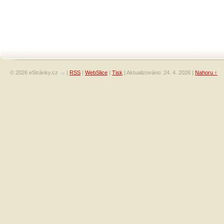
© 2026 eStránky.cz
|
RSS
|
WebSlice
|
Tisk
|
Aktualizováno: 24. 4. 2026
|
Nahoru ↑