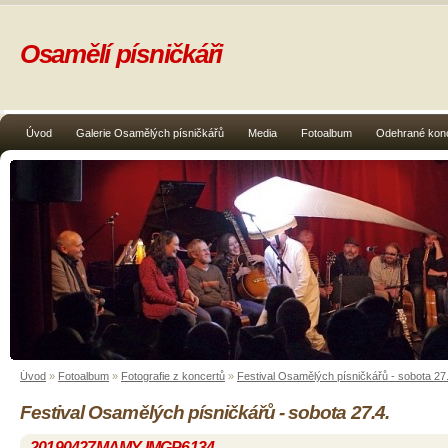
Osamělí písničkáři
Úvod
Galerie Osamělých písničkářů
Media
Fotoalbum
Odehrané kon
Úvod
»
Fotoalbum
»
Fotografie z koncertů
»
Festival Osamělých písničkářů - sobota 27.
Festival Osamělých písničkářů - sobota 27.4.
20190427MAMY-IMGP6134