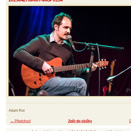
Adam Rut
← Předchozí
Zpět do složky