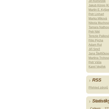
Jiří Konvrzek
Jakub König (Ki
Martin E. Kyšp
Petr Linhart
Marka Míková
Nikola Muchov
Tamara Nathov
Petr Nikl
Terezie Palkov
Filip Pýcha
Adam Rut
Jiří Smrž
Jana Šteflíčkov
Martina Trchov
Petr Váša
Karel Vepřek
RSS
Přehled zdrojů
Statistik
Celkem:
27