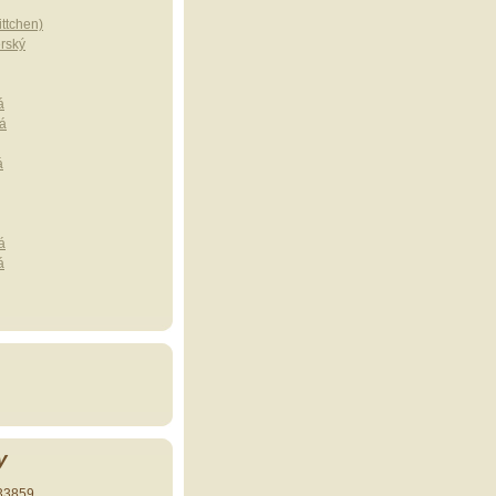
ttchen)
erský
á
á
á
á
á
y
33859