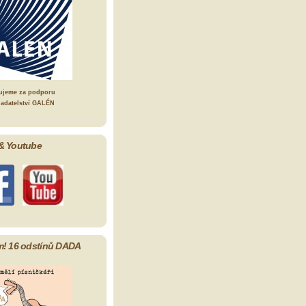
ujeme za podporu
ladatelství GALÉN
& Youtube
m! 16 odstínů DADA