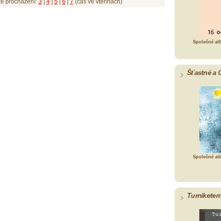
ké procházení:
3
|
4
|
5
|
6
|
7
(čas ve vteřinách)
Společné al
Šťastné a 
Společné al
Turniketem