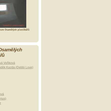
bum Osamělých písničkářů
 Osamělých
ářů
vá Voňková
uděk Kazda (Debbi Love)
ová
onus)
r