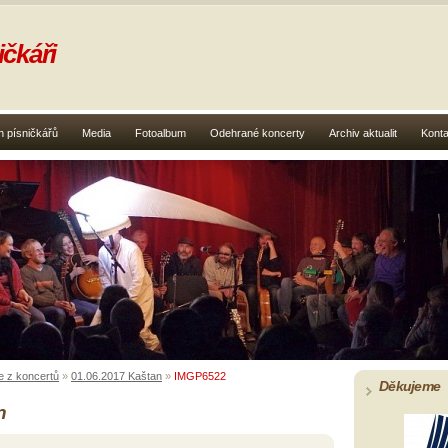
čkáři
 písničkářů
Media
Fotoalbum
Odehrané koncerty
Archiv aktualit
Konta
e z koncertů
»
01.06.2017 Kaštan
»
IMGP6522
Děkujeme
n