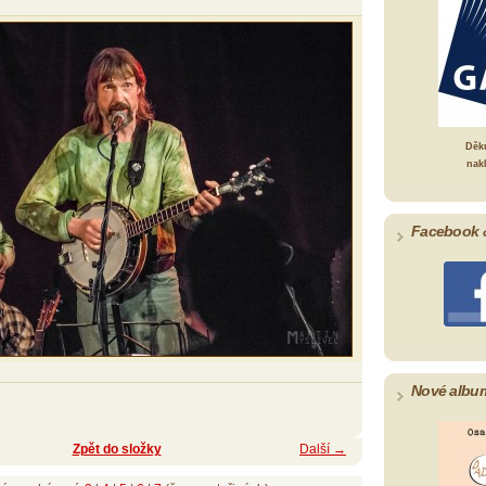
Děk
nak
Facebook 
Nové albu
Zpět do složky
Další →