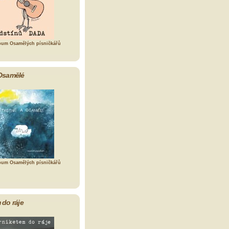
bum Osamělých písničkářů
Osamělé
bum Osamělých písničkářů
 do ráje