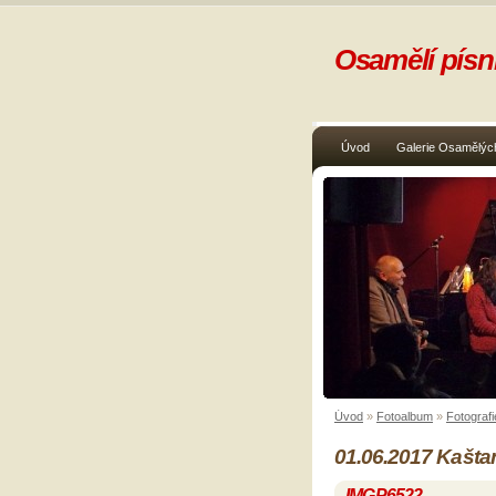
Osamělí písni
Úvod
Galerie Osamělých
Úvod
»
Fotoalbum
»
Fotografi
01.06.2017 Kašta
IMGP6522