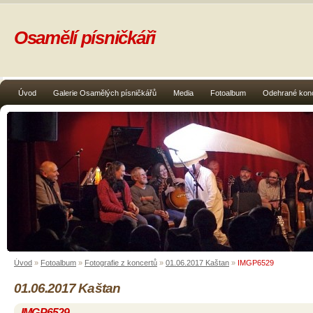
Osamělí písničkáři
Úvod
Galerie Osamělých písničkářů
Media
Fotoalbum
Odehrané kon
Úvod
»
Fotoalbum
»
Fotografie z koncertů
»
01.06.2017 Kaštan
»
IMGP6529
01.06.2017 Kaštan
IMGP6529