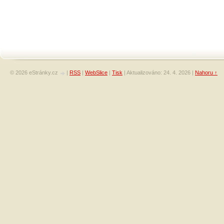
© 2026 eStránky.cz
|
RSS
|
WebSlice
|
Tisk
|
Aktualizováno: 24. 4. 2026
|
Nahoru ↑