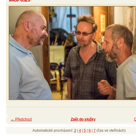
← Předchozí
Zpět do složky
Automatické procházení:
3
|
4
|
5
|
6
|
7
(čas ve vteřinách)