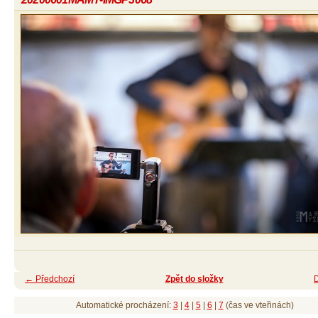
← Předchozí
Zpět do složky
Automatické procházení:
3
|
4
|
5
|
6
|
7
(čas ve vteřinách)