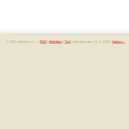
© 2026 eStránky.cz
|
RSS
|
WebSlice
|
Tisk
|
Aktualizováno: 24. 4. 2026
|
Nahoru ↑