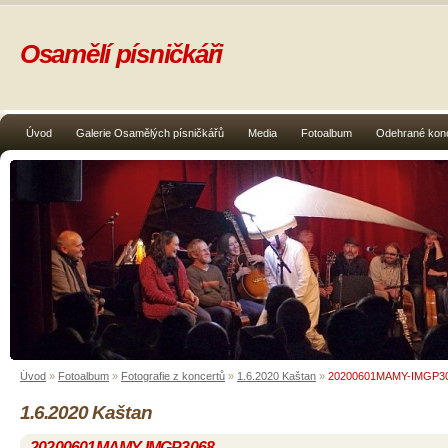
Osamělí písničkáři
Úvod
Galerie Osamělých písničkářů
Media
Fotoalbum
Odehrané kon
Úvod
»
Fotoalbum
»
Fotografie z koncertů
»
1.6.2020 Kaštan
»
20200601MAMY-IMGP3
1.6.2020 Kaštan
20200601MAMY-IMGP3068