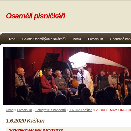
Osamělí písničkáři
Úvod
Galerie Osamělých písničkářů
Media
Fotoalbum
Odehrané kon
Úvod
»
Fotoalbum
»
Fotografie z koncertů
»
1.6.2020 Kaštan
»
20200601MAMY-IMGP3
1.6.2020 Kaštan
20200601MAMY-IMGP3073