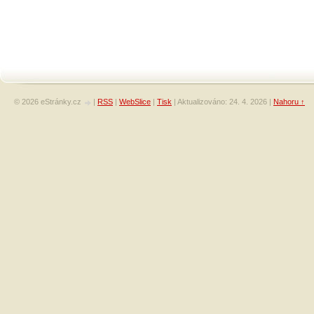
© 2026 eStránky.cz
|
RSS
|
WebSlice
|
Tisk
|
Aktualizováno: 24. 4. 2026
|
Nahoru ↑