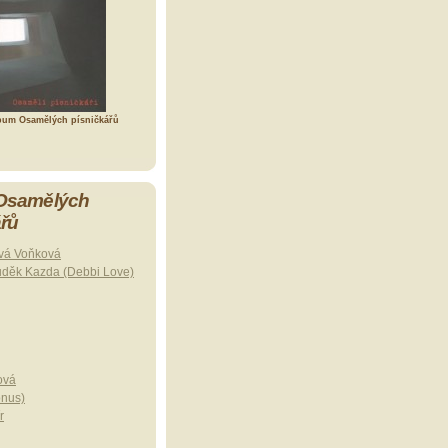
bum Osamělých písničkářů
 Osamělých
ářů
vá Voňková
uděk Kazda (Debbi Love)
ová
onus)
r