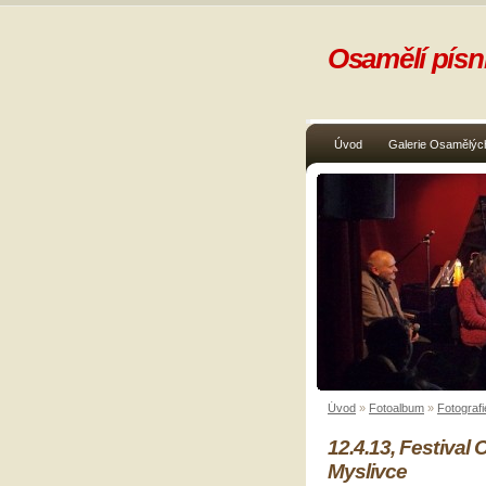
Osamělí písni
Úvod
Galerie Osamělých
Úvod
»
Fotoalbum
»
Fotografi
12.4.13, Festival
Myslivce