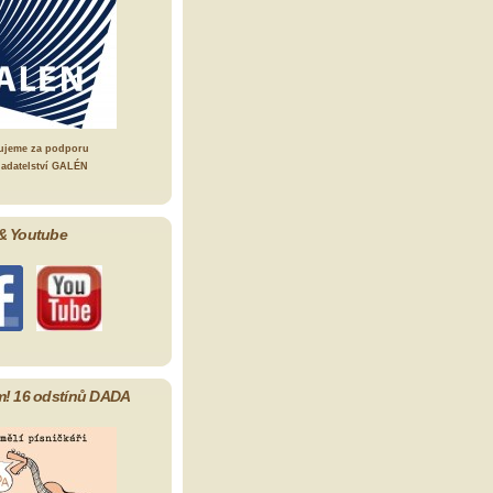
ujeme za podporu
ladatelství GALÉN
& Youtube
m! 16 odstínů DADA