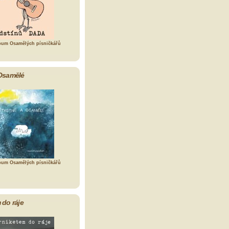
bum Osamělých písničkářů
Osamělé
bum Osamělých písničkářů
 do ráje