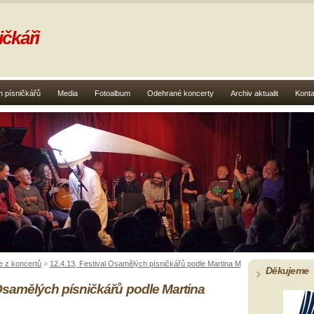
čkáři
 písničkářů
Media
Fotoalbum
Odehrané koncerty
Archiv aktualit
Konta
e z koncertů
»
12.4.13, Festival Osamělých písničkářů podle Martina Myslivce
»
038 Petr Lin
Děkujeme
 Osamělých písničkářů podle Martina