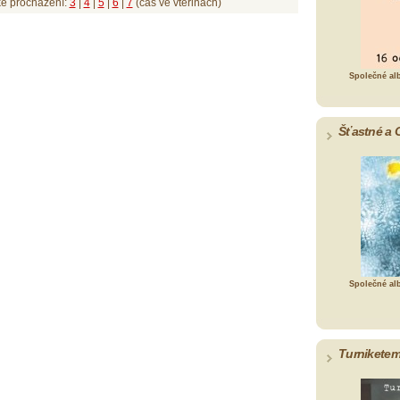
ké procházení:
3
|
4
|
5
|
6
|
7
(čas ve vteřinách)
Společné al
Šťastné a 
Společné al
Turniketem