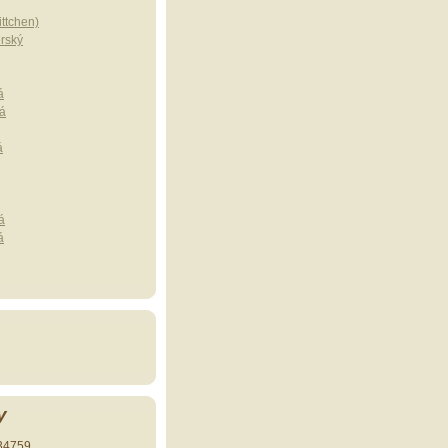
ttchen)
erský
á
á
á
á
á
y
34759