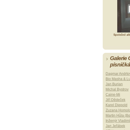
Společné al
Galerie
písničk
Dagmar Andrto
Bio Masha & L
Jan Burian
Michal Bystrov
Caine-Mi
Jiří Dědeček
Karel Diepold
Zuzana Homol
Martin Hůla (B
Inženýr Vladimí
Jan Jeřábek