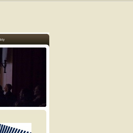
kty
hart