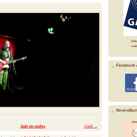
Děk
nak
Facebook 
Nové albu
Zpět do složky
Další →