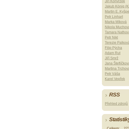
Jiří Konvrzek
Jakub König (Ki
Martin E. Kyšp
Petr Linhart
Marka Míková
Nikola Muchov
Tamara Nathov
Petr Nikl
Terezie Palkov
Filip Pýcha
Adam Rut
Jiří Smrž
Jana Šteflíčkov
Martina Trchov
Petr Váša
Karel Vepřek
RSS
Přehled zdrojů
Statistik
Celkem:
27