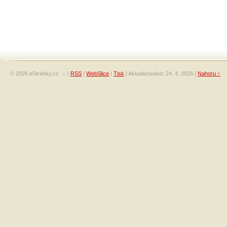
© 2026 eStránky.cz
|
RSS
|
WebSlice
|
Tisk
|
Aktualizováno: 24. 4. 2026
|
Nahoru ↑