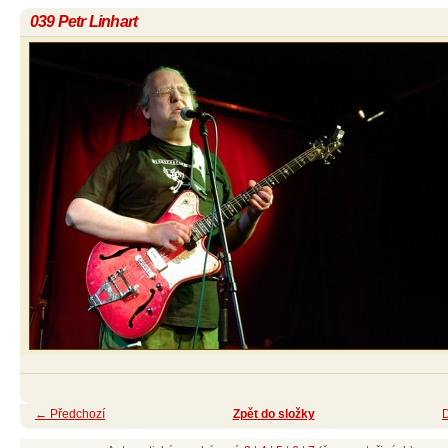
039 Petr Linhart
← Předchozí
Zpět do složky