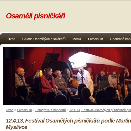
Osamělí písničkáři
Úvod
Galerie Osamělých písničkářů
Media
Fotoalbum
Odehrané kon
Úvod
»
Fotoalbum
»
Fotografie z koncertů
»
12.4.13, Festival Osamělých písničkářů po
12.4.13, Festival Osamělých písničkářů podle Marti
Myslivce