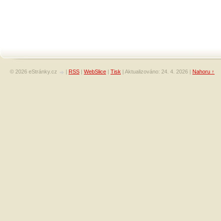
© 2026 eStránky.cz
|
RSS
|
WebSlice
|
Tisk
|
Aktualizováno: 24. 4. 2026
|
Nahoru ↑