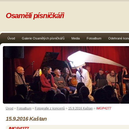
Osamělí písničkáři
Úvod
Galerie Osamělých písničkářů
Media
Fotoalbum
Odehrané kon
Úvod
»
Fotoalbum
»
Fotografie z koncertů
»
15.9.2016 Kaštan
»
IMGP4277
15.9.2016 Kaštan
IMGP4277