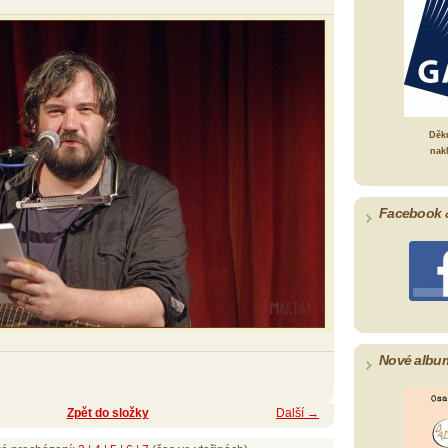
Děk
nak
Facebook 
Nové albu
Zpět do složky
Další →