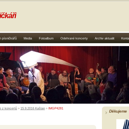
čkáři
 písničkářů
Media
Fotoalbum
Odehrané koncerty
Archiv aktualit
Konta
e z koncertů
»
15.9.2016 Kaštan
»
IMGP4281
Děkujeme