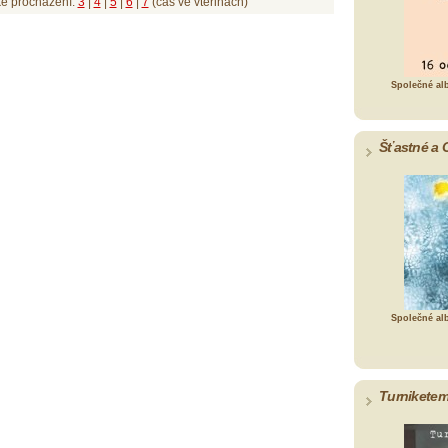
ké procházení:
3
|
4
|
5
|
6
|
7
(čas ve vteřinách)
Společné al
Šťastné a 
Společné al
Turniketem