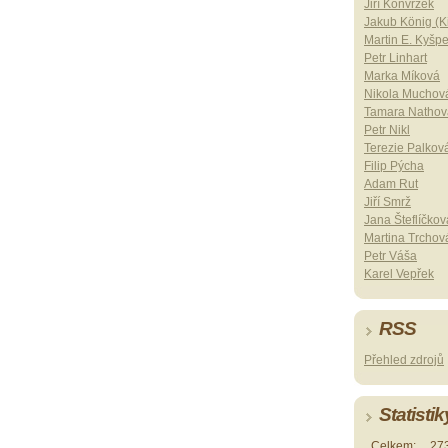
Jiří Konvrzek
Jakub König (Ki
Martin E. Kyšp
Petr Linhart
Marka Míková
Nikola Muchov
Tamara Nathov
Petr Nikl
Terezie Palkov
Filip Pýcha
Adam Rut
Jiří Smrž
Jana Šteflíčkov
Martina Trchov
Petr Váša
Karel Vepřek
RSS
Přehled zdrojů
Statistik
Celkem:
27