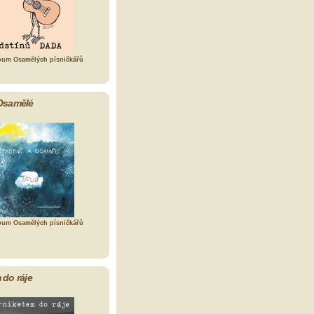
bum Osamělých písničkářů
Osamělé
bum Osamělých písničkářů
 do ráje