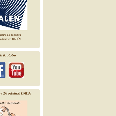
ujeme za podporu
ladatelství GALÉN
& Youtube
m! 16 odstínů DADA