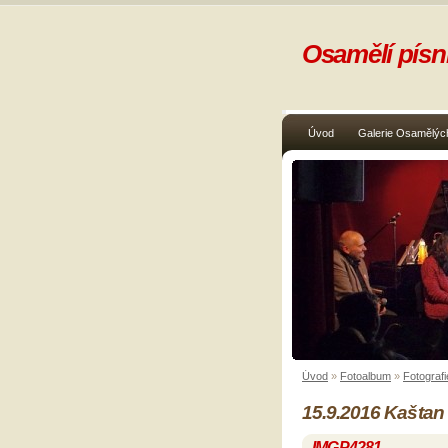
Osamělí písni
Úvod
Galerie Osamělých
Úvod
»
Fotoalbum
»
Fotografi
15.9.2016 Kaštan
IMGP4281