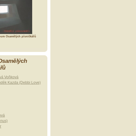
bum Osamělých písničkářů
 Osamělých
ářů
vá Voňková
uděk Kazda (Debbi Love)
ová
onus)
r