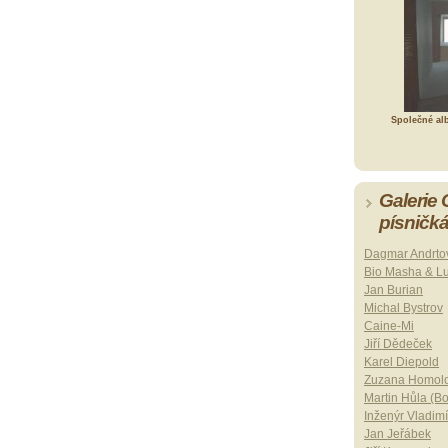
Společné al
Galerie
písničk
Dagmar Andrto
Bio Masha & L
Jan Burian
Michal Bystrov
Caine-Mi
Jiří Dědeček
Karel Diepold
Zuzana Homol
Martin Hůla (B
Inženýr Vladimí
Jan Jeřábek