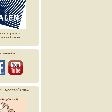
ujeme za podporu
ladatelství GALÉN
& Youtube
m! 16 odstínů DADA