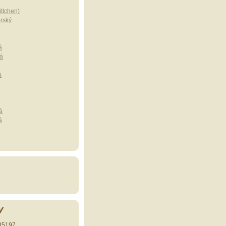
ttchen)
erský
á
á
á
á
á
y
35197