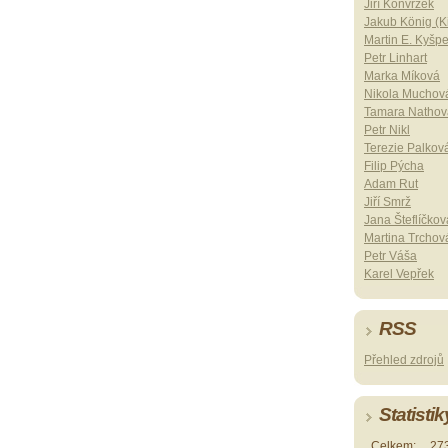
Jiří Konvrzek
Jakub König (Ki
Martin E. Kyšp
Petr Linhart
Marka Míková
Nikola Muchov
Tamara Nathov
Petr Nikl
Terezie Palkov
Filip Pýcha
Adam Rut
Jiří Smrž
Jana Šteflíčkov
Martina Trchov
Petr Váša
Karel Vepřek
RSS
Přehled zdrojů
Statistik
Celkem:
27