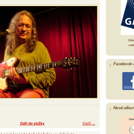
Děk
nak
Facebook 
Nové albu
Zpět do složky
Další →