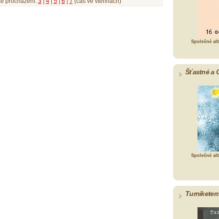
ké procházení:
3
|
4
|
5
|
6
|
7
(čas ve vteřinách)
Společné al
Šťastné a 
Společné al
Turniketem