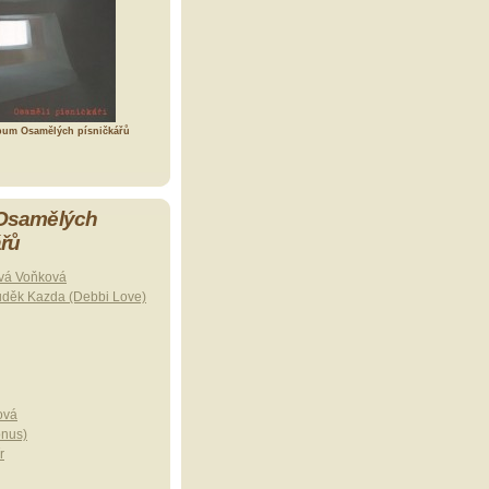
bum Osamělých písničkářů
 Osamělých
ářů
vá Voňková
uděk Kazda (Debbi Love)
ová
onus)
r