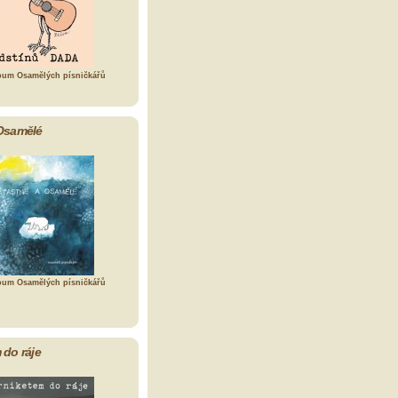
bum Osamělých písničkářů
Osamělé
bum Osamělých písničkářů
 do ráje