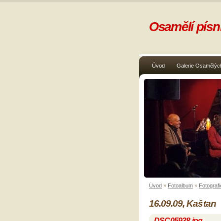
Osamělí písni
Úvod
Galerie Osamělých
Úvod
»
Fotoalbum
»
Fotografi
16.09.09, Kaštan
DSC05938.jpg