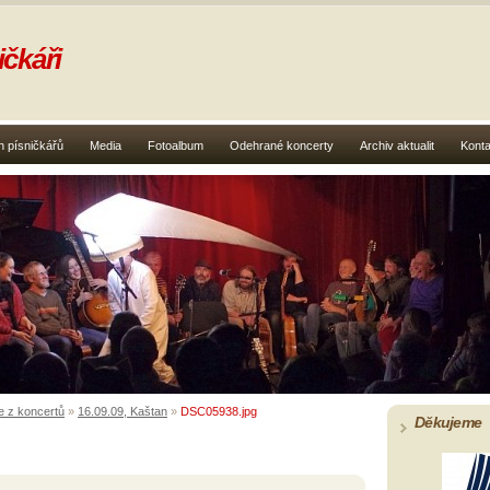
čkáři
 písničkářů
Media
Fotoalbum
Odehrané koncerty
Archiv aktualit
Konta
e z koncertů
»
16.09.09, Kaštan
»
DSC05938.jpg
Děkujeme