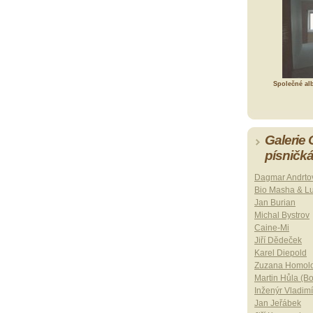
Společné al
Galerie
písničk
Dagmar Andrto
Bio Masha & L
Jan Burian
Michal Bystrov
Caine-Mi
Jiří Dědeček
Karel Diepold
Zuzana Homol
Martin Hůla (B
Inženýr Vladimí
Jan Jeřábek