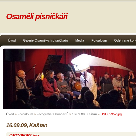
Osamělí písničkáři
Úvod
Galerie Osamělých písničkářů
Media
Fotoalbum
Odehrané kon
Úvod
»
Fotoalbum
»
Fotografie z koncertů
»
16.09.09, Kaštan
»
DSC05952.jpg
16.09.09, Kaštan
DSC05952.jpg