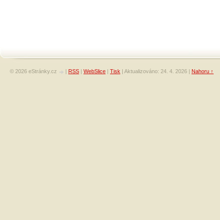
© 2026 eStránky.cz
|
RSS
|
WebSlice
|
Tisk
|
Aktualizováno: 24. 4. 2026
|
Nahoru ↑