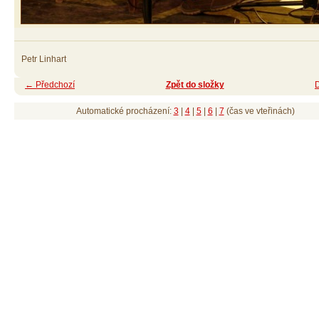
Petr Linhart
← Předchozí
Zpět do složky
Automatické procházení:
3
|
4
|
5
|
6
|
7
(čas ve vteřinách)