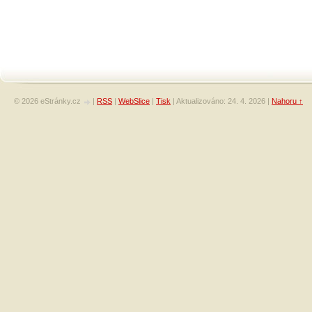
© 2026 eStránky.cz
|
RSS
|
WebSlice
|
Tisk
|
Aktualizováno: 24. 4. 2026
|
Nahoru ↑