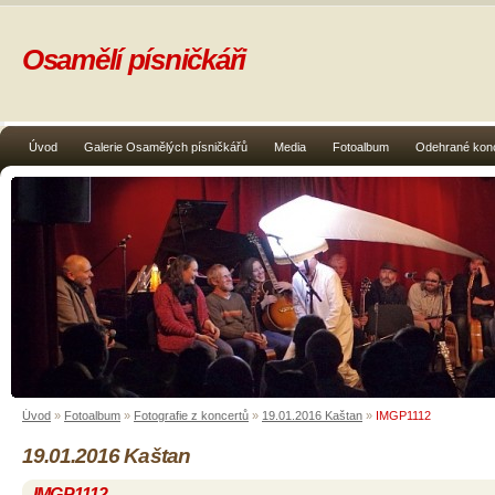
Osamělí písničkáři
Úvod
Galerie Osamělých písničkářů
Media
Fotoalbum
Odehrané kon
Úvod
»
Fotoalbum
»
Fotografie z koncertů
»
19.01.2016 Kaštan
»
IMGP1112
19.01.2016 Kaštan
IMGP1112