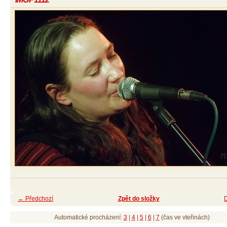
← Předchozí
Zpět do složky
Automatické procházení:
3
|
4
|
5
|
6
|
7
(čas ve vteřinách)