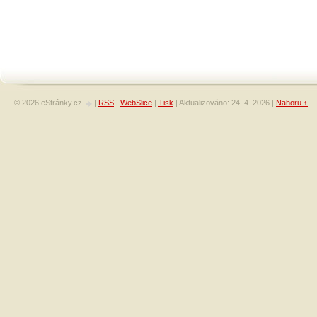
© 2026 eStránky.cz
|
RSS
|
WebSlice
|
Tisk
|
Aktualizováno: 24. 4. 2026
|
Nahoru ↑