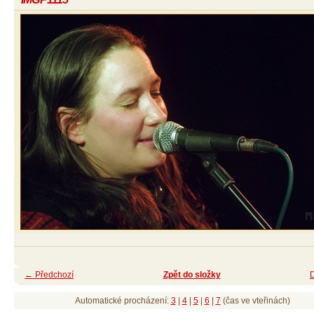
← Předchozí
Zpět do složky
Automatické procházení:
3
|
4
|
5
|
6
|
7
(čas ve vteřinách)