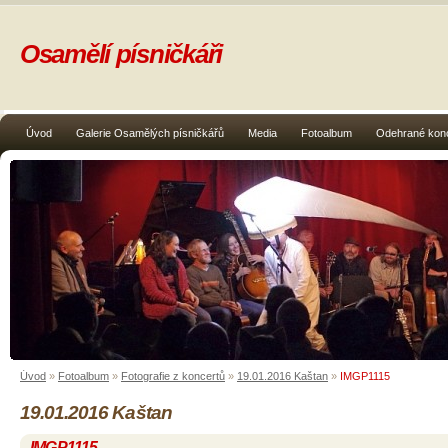
Osamělí písničkáři
Úvod
Galerie Osamělých písničkářů
Media
Fotoalbum
Odehrané kon
Úvod
»
Fotoalbum
»
Fotografie z koncertů
»
19.01.2016 Kaštan
»
IMGP1115
19.01.2016 Kaštan
IMGP1115