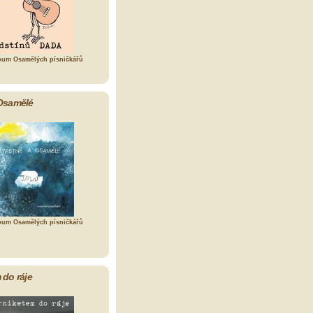
bum Osamělých písničkářů
Osamělé
bum Osamělých písničkářů
 do ráje