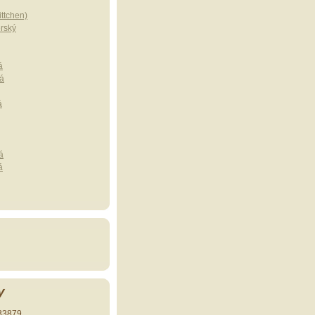
ttchen)
erský
á
á
á
á
á
y
33879