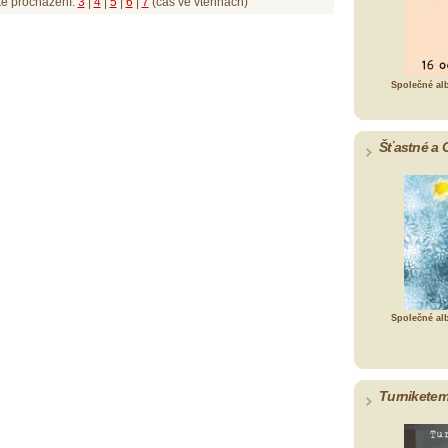
ké procházení:
3
|
4
|
5
|
6
|
7
(čas ve vteřinách)
Společné al
Šťastné a 
Společné al
Turniketem