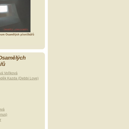
bum Osamělých písničkářů
 Osamělých
ářů
vá Voňková
uděk Kazda (Debbi Love)
ová
onus)
r