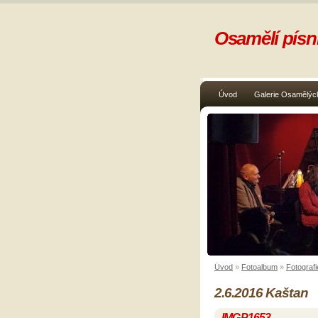
Osamělí písni
Úvod
Galerie Osamělých
Úvod
»
Fotoalbum
»
Fotografi
2.6.2016 Kaštan
IMGP1653