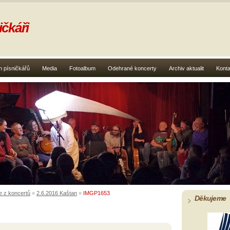
čkáři
 písničkářů
Media
Fotoalbum
Odehrané koncerty
Archiv aktualit
Konta
e z koncertů
»
2.6.2016 Kaštan
»
IMGP1653
Děkujeme