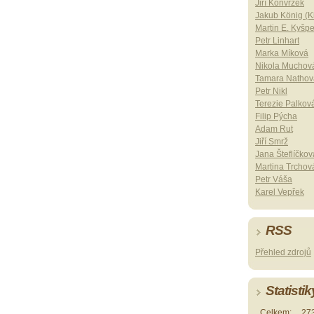
Jiří Konvrzek
Jakub König (Ki
Martin E. Kyšp
Petr Linhart
Marka Míková
Nikola Muchov
Tamara Nathov
Petr Nikl
Terezie Palkov
Filip Pýcha
Adam Rut
Jiří Smrž
Jana Šteflíčkov
Martina Trchov
Petr Váša
Karel Vepřek
RSS
Přehled zdrojů
Statistik
Celkem:
27