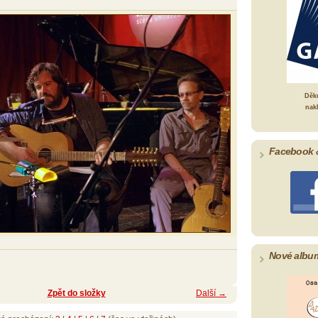
Děk
nak
Facebook 
Nové albu
Zpět do složky
Další →