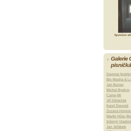
Společné al
Galerie
písničk
Dagmar Andrto
Bio Masha & L
Jan Burian
Michal Bystrov
Caine-Mi
Jiří Dědeček
Karel Diepold
Zuzana Homol
Martin Hůla (B
Inženýr Vladimí
Jan Jeřábek