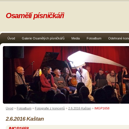
Osamělí písničkáři
Úvod
Galerie Osamělých písničkářů
Media
Fotoalbum
Odehrané kon
Úvod
»
Fotoalbum
»
Fotografie z koncertů
»
2.6.2016 Kaštan
»
IMGP1658
2.6.2016 Kaštan
IMGP1658