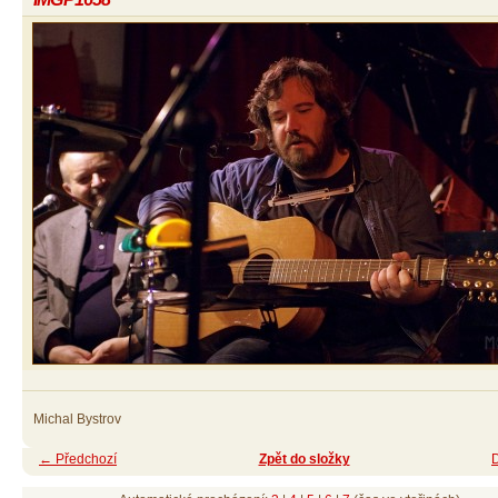
Michal Bystrov
← Předchozí
Zpět do složky