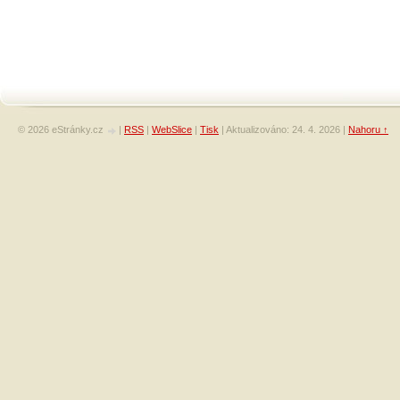
© 2026 eStránky.cz
|
RSS
|
WebSlice
|
Tisk
|
Aktualizováno: 24. 4. 2026
|
Nahoru ↑