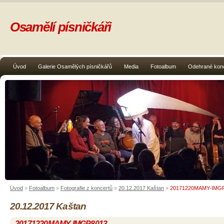
Osamělí písničkáři
Úvod
Galerie Osamělých písničkářů
Media
Fotoalbum
Odehrané kon
Úvod
»
Fotoalbum
»
Fotografie z koncertů
»
20.12.2017 Kaštan
»
20171220MAMY-IMG
20.12.2017 Kaštan
20171220MAMY-IMGP8013