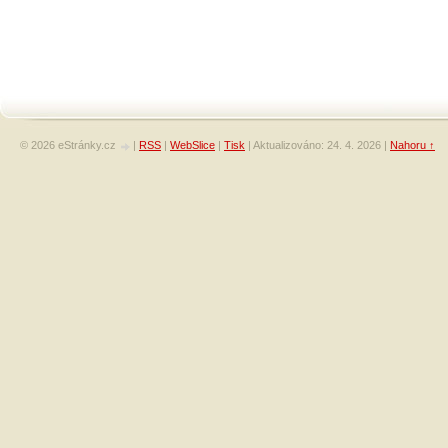
© 2026 eStránky.cz
|
RSS
|
WebSlice
|
Tisk
|
Aktualizováno: 24. 4. 2026
|
Nahoru ↑