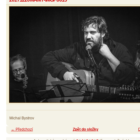
Michal Bystrov
← Předchozí
Zpět do složky