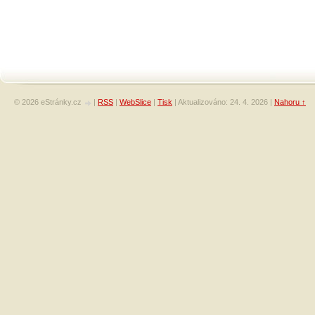
© 2026 eStránky.cz
|
RSS
|
WebSlice
|
Tisk
|
Aktualizováno: 24. 4. 2026
|
Nahoru ↑