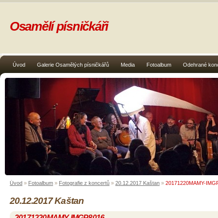
Osamělí písničkáři
Úvod
Galerie Osamělých písničkářů
Media
Fotoalbum
Odehrané kon
Úvod
»
Fotoalbum
»
Fotografie z koncertů
»
20.12.2017 Kaštan
»
20171220MAMY-IMG
20.12.2017 Kaštan
20171220MAMY-IMGP8016