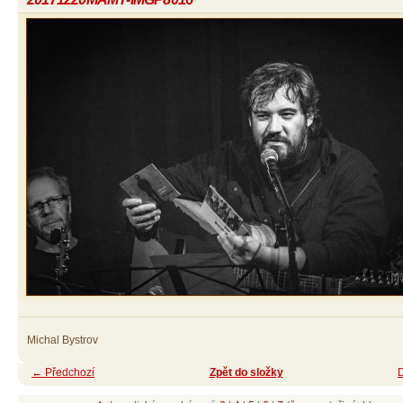
Michal Bystrov
← Předchozí
Zpět do složky