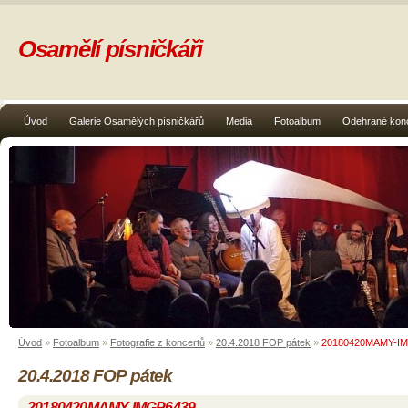
Osamělí písničkáři
Úvod
Galerie Osamělých písničkářů
Media
Fotoalbum
Odehrané kon
Úvod
»
Fotoalbum
»
Fotografie z koncertů
»
20.4.2018 FOP pátek
»
20180420MAMY-I
20.4.2018 FOP pátek
20180420MAMY-IMGP6439