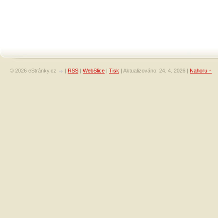
© 2026 eStránky.cz
|
RSS
|
WebSlice
|
Tisk
|
Aktualizováno: 24. 4. 2026
|
Nahoru ↑