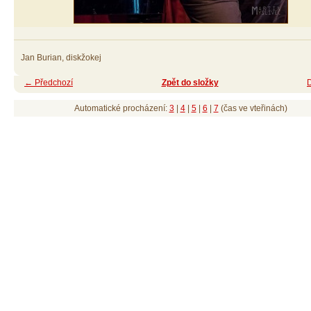
Jan Burian, diskžokej
← Předchozí
Zpět do složky
Automatické procházení:
3
|
4
|
5
|
6
|
7
(čas ve vteřinách)