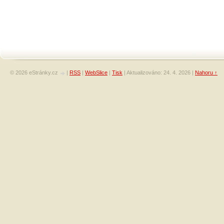
© 2026 eStránky.cz
|
RSS
|
WebSlice
|
Tisk
|
Aktualizováno: 24. 4. 2026
|
Nahoru ↑