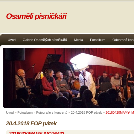
Osamělí písničkáři
Úvod
Galerie Osamělých písničkářů
Media
Fotoalbum
Odehrané kon
Úvod
»
Fotoalbum
»
Fotografie z koncertů
»
20.4.2018 FOP pátek
»
20180420MAMY-I
20.4.2018 FOP pátek
20180420MAMY-IMGP6442